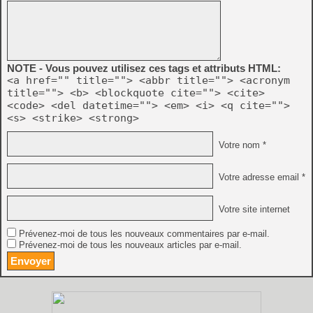
NOTE - Vous pouvez utilisez ces tags et attributs HTML:
<a href="" title=""> <abbr title=""> <acronym
title=""> <b> <blockquote cite=""> <cite>
<code> <del datetime=""> <em> <i> <q cite="">
<s> <strike> <strong>
Votre nom *
Votre adresse email *
Votre site internet
Prévenez-moi de tous les nouveaux commentaires par e-mail.
Prévenez-moi de tous les nouveaux articles par e-mail.