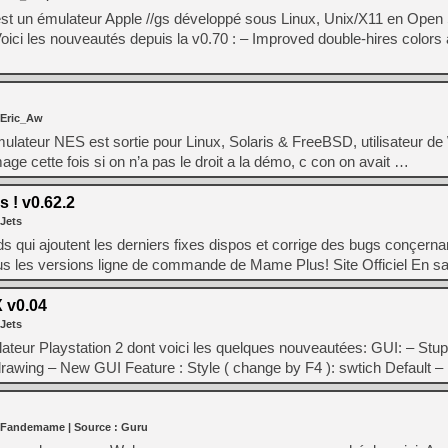
t un émulateur Apple //gs développé sous Linux, Unix/X11 en Open
i les nouveautés depuis la v0.70 : – Improved double-hires colors a
 Eric_Aw
ulateur NES est sortie pour Linux, Solaris & FreeBSD, utilisateur de 
e cette fois si on n’a pas le droit a la démo, c con on avait …
 ! v0.62.2
 Jets
ds qui ajoutent les derniers fixes dispos et corrige des bugs conçerna
lus les versions ligne de commande de Mame Plus! Site Officiel En s
 v0.04
 Jets
ateur Playstation 2 dont voici les quelques nouveautées: GUI: – Stu
awing – New GUI Feature : Style ( change by F4 ): swtich Default 
 Fandemame
| Source :
Guru