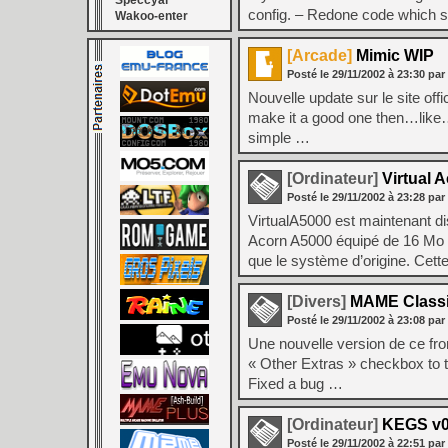
Speccyal
config. – Redone code which
Wakoo-enter
[Arcade]
Mimic WIP
Posté le
29/11/2002
à
23:30
par
Nouvelle update sur le site of
make it a good one then…like
simple …
[Ordinateur]
Virtual 
Posté le
29/11/2002
à
23:28
par
VirtualA5000 est maintenant d
Acorn A5000 équipé de 16 Mo d
que le système d’origine. Ce
[Divers]
MAME Classic
Posté le
29/11/2002
à
23:08
par
Une nouvelle version de ce front
« Other Extras » checkbox to t
Fixed a bug …
[Ordinateur]
KEGS v0
Posté le
29/11/2002
à
22:51
par