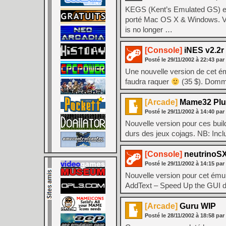
KEGS (Kent’s Emulated GS) es
porté Mac OS X & Windows. Voic
is no longer …
[Console]
iNES v2.2r
Posté le
29/11/2002
à
22:43
par
Une nouvelle version de cet ém
faudra raquer
(35 $). Dommag
[Arcade]
Mame32 Plus
Posté le
29/11/2002
à
14:40
par
Nouvelle version pour ces buil
durs des jeux cojags. NB: Inc
[Console]
neutrinoSX
Posté le
29/11/2002
à
14:15
par
Nouvelle version pour cet émul
AddText – Speed Up the GUI dr
[Arcade]
Guru WIP
Posté le
28/11/2002
à
18:58
par