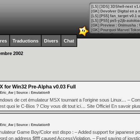
[GK] Devolver Digital en a 
[LS] [PS5] ps5-y2jb-autolo
[GK] Pourquoi Marvel Tokon 
[GK] Test : Restory : Chill
[GK] GTA 6 : Rockstar Games
ires
Traductions
Divers
Chat
[GK] Hot Wheels Infinite Rus
[GK] Mémoire cash - Secret 
embre 2002
[GK] Résultats Nintendo : 
[GK] Déjà des dégraissage
[Mo5] Brickboy cherche à r
[GK] Minecraft et ses « Gra
for Win32 Pre-Alpha v0.03 Full
[GK] Beast of Reincarnation
[GK] Ubisoft : fin de parti
 Eric_Aw
| Source :
Emulation9
[GK] Mémoire cash - Metroid
Windows de cet émulateur MSX tournant a l’origine sous Linux… – Co
[GK] Dan Houser (GTA) défe
[GK] Comment EA Sports FC
st quoi le C-Bios ? Cloy vous dit tout ici… Site Officiel En savoir pl
[GK] Crimson Moon : un Dark
[GK] Isle of Reveries : le j
[GK] Moonlighter 2 : The En
[GK] Capcom relance Monste
 Eric_Aw
| Source :
Emulation9
mulateur Game Boy/Color est dispo : – Added support for japanese 
word on address $ffff caused AccessViolation. – Fxed saving of joysti