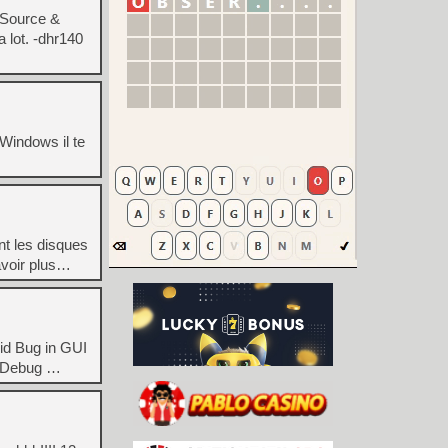
 Source &
 lot. -dhr140
Windows il te
nt les disques
avoir plus…
pid Bug in GUI
– Debug …