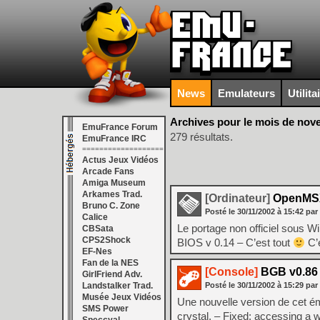
News
Emulateurs
Utilita
Archives pour le mois de nov
EmuFrance Forum
279 résultats.
EmuFrance IRC
===================
Actus Jeux Vidéos
Arcade Fans
Amiga Museum
Arkames Trad.
[Ordinateur]
OpenMSX 
Bruno C. Zone
Posté le
30/11/2002
à
15:42
par
Calice
Le portage non officiel sous 
CBSata
CPS2Shock
BIOS v 0.14 – C’est tout
C’e
EF-Nes
Fan de la NES
[Console]
BGB v0.86
GirlFriend Adv.
Landstalker Trad.
Posté le
30/11/2002
à
15:29
par
Musée Jeux Vidéos
Une nouvelle version de cet é
SMS Power
crystal. – Fixed: accessing a 