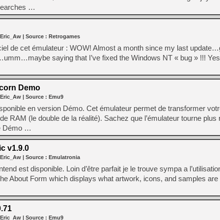
 searches …
[Mo5] Deux inédits du Virtu
[GK] Le beat'em up The Walk
[GK] Endless Legend 2 : enf
 Eric_Aw
| Source :
Retrogames
ficiel de cet émulateur : WOW! Almost a month since my last update…
…umm…maybe saying that I’ve fixed the Windows NT « bug » !!! Yes.
[LS] [PS5] Le WebKit Userl
Acorn Demo
[GK] Oubliez Crazy Taxi, S
 Eric_Aw
| Source :
Emu9
[LS] [Switch] NSZ 5.0.0 es
isponible en version Démo. Cet émulateur permet de transformer vot
e RAM (le double de la réalité). Sachez que l’émulateur tourne plus
tte Démo …
[GK] No More Room in Hell 2
 v1.9.0
[GK] Agenda - GeForce NOW
 Eric_Aw
| Source :
Emulatronia
end est disponible. Loin d’être parfait je le trouve sympa a l’utilisati
he About Form which displays what artwork, icons, and samples are i
.71
 Eric_Aw
| Source :
Emu9