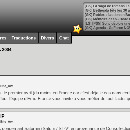
[GK] Bethesda fête les 30 
[GK] Roblox : l'action en B
[GK] Agenda - GeForce NOW
[GK] Devolver Digital en a 
ires
Traductions
Divers
Chat
[LS] [PS5] ps5-y2jb-autolo
s 2004
[GK] Pourquoi Marvel Tokon 
[GK] Test : Restory : Chill
[GK] GTA 6 : Rockstar Games
[GK] Hot Wheels Infinite Rus
[GK] Mémoire cash - Secret 
[GK] Résultats Nintendo : 
[GK] Déjà des dégraissage
 Eric_Aw
 le premier avril (du moins en France car c’est déja le cas dans cer
[GK] Minecraft et ses « Gra
Tout l’équipe d’Emu-France vous invite a vous méfier de tout l’actu. qu
[GK] Beast of Reincarnation
[GK] Ubisoft : fin de parti
[GK] Mémoire cash - Metroid
[GK] Dan Houser (GTA) défe
IP
[GK] Comment EA Sports FC
 Eric_Aw
[GK] Crimson Moon : un Dark
concernant Saturnin (Saturn / ST-V) en provenance de Consollection
[GK] Isle of Reveries : le j