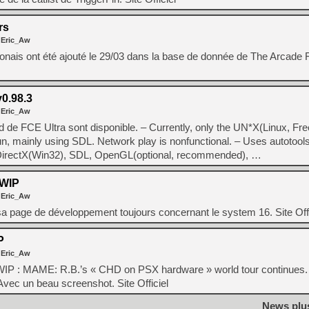
rs
 Eric_Aw
nais ont été ajouté le 29/03 dans la base de donnée de The Arcade F
0.98.3
 Eric_Aw
d de FCE Ultra sont disponible. – Currently, only the UN*X(Linux, F
un, mainly using SDL. Network play is nonfunctional. – Uses autotool
DirectX(Win32), SDL, OpenGL(optional, recommended), …
WIP
 Eric_Aw
 page de développement toujours concernant le system 16. Site Offi
P
 Eric_Aw
WIP : MAME: R.B.’s « CHD on PSX hardware » world tour continues. 
). Avec un beau screenshot. Site Officiel
News plu