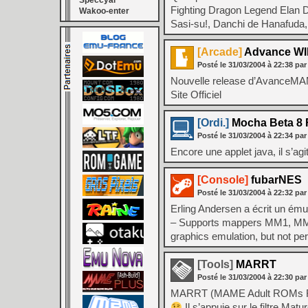
Speccyal
Fighting Dragon Legend Elan D
Wakoo-enter
Sasi-su!, Danchi de Hanafud
[Arcade]
Advance WI
Posté le
31/03/2004
à
22:38
par
Nouvelle release d’AvanceMA
Site Officiel
[Ordi.]
Mocha Beta 8 
Posté le
31/03/2004
à
22:34
par
Encore une applet java, il s’a
[Console]
fubarNES
Posté le
31/03/2004
à
22:32
par
Erling Andersen a écrit un émul
– Supports mappers MM1, MM
graphics emulation, but not pe
[Tools]
MARRT
Posté le
31/03/2004
à
22:30
par
MARRT (MAME Adult ROMs Remo
Il s’appuie sur le filtre Matur