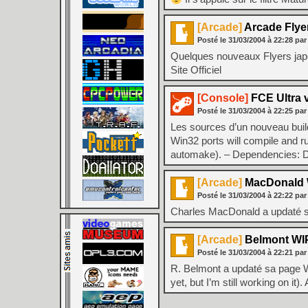
[Arcade]
Arcade Flye
Posté le
31/03/2004
à
22:28
par
Quelques nouveaux Flyers japo
Site Officiel
[Console]
FCE Ultra v
Posté le
31/03/2004
à
22:25
par
Les sources d’un nouveau buil
Win32 ports will compile and r
automake). – Dependencies: 
[Arcade]
MacDonald 
Posté le
31/03/2004
à
22:22
par
Charles MacDonald a updaté sa
[Arcade]
Belmont WI
Posté le
31/03/2004
à
22:21
par
R. Belmont a updaté sa page 
yet, but I’m still working on it