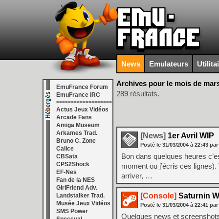
News
Emulateurs
Utilita
Archives pour le mois de mar
EmuFrance Forum
289 résultats.
EmuFrance IRC
===================
Actus Jeux Vidéos
Arcade Fans
Amiga Museum
Arkames Trad.
[News]
1er Avril WIP
Bruno C. Zone
Posté le
31/03/2004
à
22:43
par
Calice
Bon dans quelques heures c’est
CBSata
CPS2Shock
moment ou j’écris ces lignes). 
EF-Nes
arriver, …
Fan de la NES
GirlFriend Adv.
[Console]
Saturnin W
Landstalker Trad.
Musée Jeux Vidéos
Posté le
31/03/2004
à
22:41
par
SMS Power
Quelques news et screenshots 