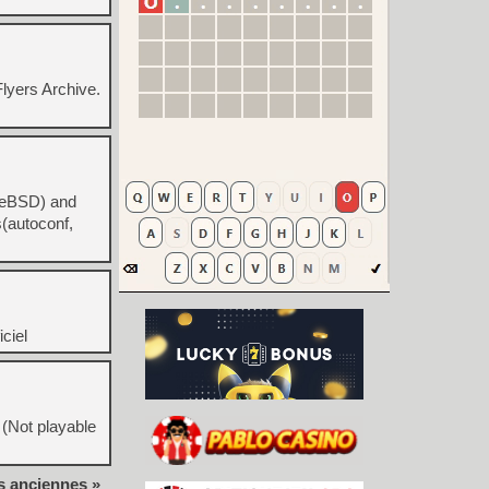
lyers Archive.
reeBSD) and
s(autoconf,
ciel
(Not playable
s anciennes »