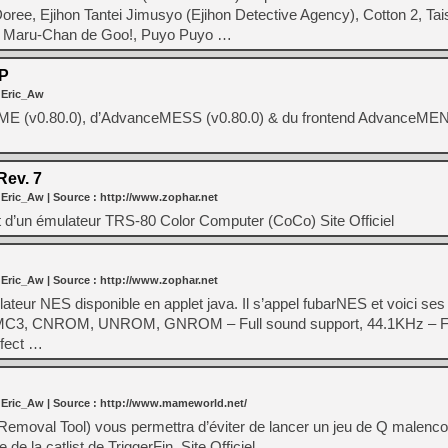
[GK] Moonlighter 2 : The En
oree, Ejihon Tantei Jimusyo (Ejihon Detective Agency), Cotton 2, Ta
[GK] Capcom relance Monste
a, Maru-Chan de Goo!, Puyo Puyo …
P
 Eric_Aw
[GK] Le beat'em up The Walk
ME (v0.80.0), d’AdvanceMESS (v0.80.0) & du frontend AdvanceMENU
[GK] Endless Legend 2 : enf
Rev. 7
[LS] [PS5] Le WebKit Userl
 Eric_Aw
| Source :
http://www.zophar.net
git d’un émulateur TRS-80 Color Computer (CoCo) Site Officiel
[GK] Oubliez Crazy Taxi, S
[LS] [Switch] NSZ 5.0.0 es
 Eric_Aw
| Source :
http://www.zophar.net
ateur NES disponible en applet java. Il s’appel fubarNES et voici ses 
C3, CNROM, UNROM, GNROM – Full sound support, 44.1KHz – Fa
rfect …
 Eric_Aw
| Source :
http://www.mameworld.net/
val Tool) vous permettra d’éviter de lancer un jeu de Q malenc
e de la catlist de TriggerFin. Site Officiel