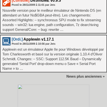
[Console]
DeSmuME v0.9.5
Posté le
28/11/2009
à
11:01
par Jets
Nouvelle version pour le meilleur émulateur de Nintendo DS (en
attendant un futur No$GBA peut-être). Les changements:
Assorted Highlights: – synchronous SPU mode to fix streaming
sounds – win32: lua engine, path configuration, 7z dearchiving
support General/Core: – bug: rewrite …
[Ordi.]
Applewin v1.17.1
Posté le
28/11/2009
à
10:56
par Jets
Applewin est un émulateur Apple IIe pour Windows développé par
Tom Charlesworth et basé sur la version originale 1.10.4 d’Oliver
Schmidt. Changes: – SSC: Support 112.5K Baud – Dynamically
generated ‘Serial Port’ drop-down menu o Save « Serial Port
Name » to …
News plus anciennes »