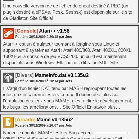
Une nouvelle version de ce fichier de cheat destiné à PEC (un
plugin destiné à ePSXe, Pcsx, Ssspsx) est disponible sur le site
de Gladiator. Site Officiel
[Console]
Atari++ v1.58
Posté le
30/11/2009
à
20:18
par Jets
Atari++ est un émulateur tournant à l’origine sous Linux et
supportant 8 systèmes Atari : Atari 400/800, Atari 400XL, 800XL,
130XE & la console de jeu VCS5200. un build est maintenant
disponible sous Windows. Elle inclue la librairie SDL. Site …
[Divers]
Mameinfo.dat v0.135u2
Posté le
30/11/2009
à
20:14
par Jets
Il s’agit d’un fichier DAT tenu par MASH regroupant toutes les
infos du site « mametesters.com ». Il donne des infos sur
l’émulation des jeux sous MAME, c’est a dire le développement,
les bugs, les améliorations… Site Officiel En savoir plus…
[Arcade]
Mame v0.135u2
Posté le
30/11/2009
à
20:07
par Jets
Nouvelle update. MAMETesters Bugs Fixed ———————- –
03553: [Crash/Freeze] extdwnhl: Game does not start (Phil