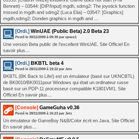
Bennett) – 03544: [DIP/Input] mgdh, sdmg2: The joystick function
missed in mgdh and sdmg2 (Luca Elia) – 03547: [Graphics]
mgdh,sdmg2: Donden graphics in mgdh and …
[Ordi.]
WinUAE (Public Beta) 2.0 Beta 23
Posté le
30/11/2009
à
09:39
par space1
Une version Beta public de l’excellent WinUAE. Site Officiel En
savoir plus…
[Ordi.]
BKBTL beta 4
Posté le
28/11/2009
à
19:22
par Jets
BKBTL (BK Back to Life!) est un émulateur (basé sur UKNCBTL)
de BK0010/BK0011pour Windows qui était un ordinateur russe
basé sur un PDP-11 processeur compatible K1801VM1. Site
Officiel En savoir plus…
[Console]
GameGuha v0.36
Posté le
28/11/2009
à
16:23
par Jets
Un émulateur de GameBoy N&B/Color écrit en Java. Site Officiel
En savoir plus…