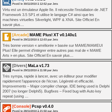
Posté le
30/11/2010
à
12:52
par Jets
Virtu est un émulateur Apple IIe. Il nécessite l’installation de .NET
Framework 3.5 SP1 et utilise le langage C# ainsi que les
machines virtuelles Silverlight, WPF & XNA. Site Officiel En
savoir plus…
[Arcade]
MAME Plus! XT v0.140u1
Posté le
29/11/2010
à
12:03
par Jets
Très bonne version « améliorée » basée sur MAME/MAMEUI
Plus! Elle permet d’intégrer entre autres pas mal de « MAME
Arts » en plus. Site Officiel En savoir plus…
[Divers]
MaLa v1.73
Posté le
29/11/2010
à
11:58
par Jets
Très sympa, rapide à lancer, avec un éditeur pour modifier
rapidement l’apparence de l’écran. Légèreté et efficacité.
Improvements – Major compiler change. IDE being used is Delphi
2007 (no longer Delphi5). Bugfixes – Fixed bug with Auto key
repeat (using …
[Console]
Pcsp v0.4.0
Posté le
28/11/2010
à
21:50
par Jets