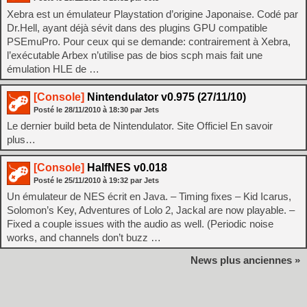
Xebra est un émulateur Playstation d’origine Japonaise. Codé par
Dr.Hell, ayant déjà sévit dans des plugins GPU compatible
PSEmuPro. Pour ceux qui se demande: contrairement à Xebra,
l’exécutable Arbex n’utilise pas de bios scph mais fait une
émulation HLE de …
[Console]
Nintendulator v0.975 (27/11/10)
Posté le
28/11/2010
à
18:30
par Jets
Le dernier build beta de Nintendulator. Site Officiel En savoir
plus…
[Console]
HalfNES v0.018
Posté le
25/11/2010
à
19:32
par Jets
Un émulateur de NES écrit en Java. – Timing fixes – Kid Icarus,
Solomon’s Key, Adventures of Lolo 2, Jackal are now playable. –
Fixed a couple issues with the audio as well. (Periodic noise
works, and channels don’t buzz …
News plus anciennes »