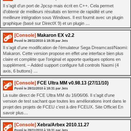
Il s’agit d’un port de Jpcsp mais écrit en C++. Cela permet
d’obtenir de meilleurs résultats en terme de rapidité et une
meilleure intégration sous Windows. Il est fournit avec un plugin
graphique (basé sur DirectX 9) et un plugin …
[Console]
Makaron EX v2.2
Posté le
28/11/2010
à
18:35
par Jets
Il s’agit d’une modification de l’émulateur Sega Dreamcast/Naomi:
Makaron. Cette version propose en effet une interface bien plus
claire et complète que l’original et apporte quelques options en
supplément. – Added support configure full controls Naomi (4
axis, 6 buttons) …
[Console]
FCE Ultra MM v0.98.13 (27/11/10)
Posté le
28/11/2010
à
18:31
par Jets
La suite direct de FCE Ultra MM du 16/06/06. Il s’agit d’une
version de test sachant que toutes les améliorations iront dans le
projet des projets de FCEU c’est à dire FCEUX. Site Officiel En
savoir plus…
[Console]
Xebra/Arbex 2010.11.27
Posté le
28/11/2010
à
18:31
par Jets