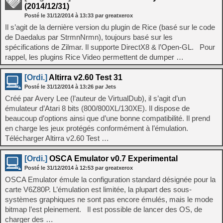
(2014/12/31)
Posté le
31/12/2014
à
13:33
par greatxerox
Il s’agit de la dernière version du plugin de Rice (basé sur le code
de Daedalus par StrmnNrmn), toujours basé sur les
spécifications de Zilmar. Il supporte DirectX8 & l’Open-GL. Pour
rappel, les plugins Rice Video permettent de dumper …
[Ordi.]
Altirra v2.60 Test 31
Posté le
31/12/2014
à
13:26
par Jets
Créé par Avery Lee (l’auteur de VirtualDub), il s’agit d’un
émulateur d’Atari 8 bits (800/800XL/130XE). Il dispose de
beaucoup d’options ainsi que d’une bonne compatibilité. Il prend
en charge les jeux protégés conformément à l’émulation.
Télécharger Altirra v2.60 Test …
[Ordi.]
OSCA Emulator v0.7 Experimental
Posté le
31/12/2014
à
12:53
par greatxerox
OSCA Emulator émule la configuration standard désignée pour la
carte V6Z80P. L’émulation est limitée, la plupart des sous-
systèmes graphiques ne sont pas encore émulés, mais le mode
bitmap l’est pleinement. Il est possible de lancer des OS, de
charger des …