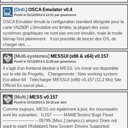
[Ordi.]
OSCA Emulator v0.4
Posté le
31/12/2014
à
12:51
par greatxerox
OSCA Emulator émule la configuration standard désignée pour la
carte V6Z80P. L’émulation est limitée, la plupart des sous-
systèmes graphiques ne sont pas encore émulés, mais le mode
bitmap l’est pleinement. Il est possible de lancer des OS, de
charger des …
[Multi-systemes]
MESSUI (x86 & x64) v0.157
Posté le
31/12/2014
à
11:08
par greatxerox
Il s’agit d’un frontend destiné à MESS. Un miroir est disponible
sur le site de Progetto. Changements : New working system:
Excalibur 64 Télécharger MESSUI (x86) v0.157 (11,2 Mo) Site
Officiel En savoir plus…
[Multi.]
MESS v0.157
Posté le
31/12/2014
à
10:18
par Jets
Comme toujours, MESS est également à jour, les nouveautés
sont les suivantes: 0.157 ——- MAMETesters Bugs Fixed
———————- – 05795: [Misc.] (ampro.c) ampro: Does not
want to start! (Robbbert) New System Drivers Supported: