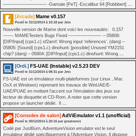
—————————– -Gamate [PeT] -Excalibur 64 [Robbbert] …
[Arcade]
Mame v0.157
Posté le
31/12/2014
à
10:18
par Jets
Nouvelle version de Mame dont voici les nouveautés: 0.157
——- MAMETesters Bugs Fixed ———————- – 05808:
[DIP/Input] (cps1.c) sf2amf: Wrong input ‘references’. (darq) –
05805: [Sound] (cps1.c) dinohunt: [possible] Unused YM2151
chip? (darq) – 05804: [DIP/Input] (cps1.c) dinohunt: Wrong …
[Ordi.]
FS-UAE (Instable) v2.5.23 DEV
Posté le
31/12/2014
à
08:31
par Jets
FS-UAE est un émulateur multi-plateformes (sur Linux , Mac
OsX et Windows) reprenant les travaux de WinUAE/E-
UAE/PUAE en mettant l’accent sur l’émulation des jeux sur
lecteur de disquette et CD-Rom. A noter que cette version
propose un launcher dédié. Il …
[Consoles de salon]
AdViEmulator v1.1 (unofficial)
Posté le
30/12/2014
à
20:16
par greatxerox
Codé par JustBurn, AdventureVision emulator est le seul
émulateur dédié spécifiquement à l’Adventure Vision. Il dispose