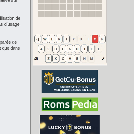
ative sur
lisation de
as d’usage,
éparée de
ôt que dans