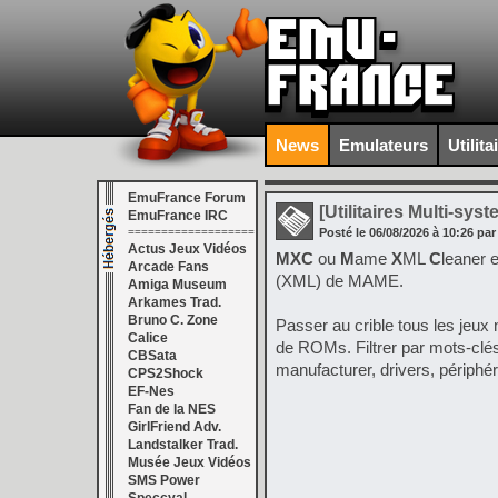
News
Emulateurs
Utilita
EmuFrance Forum
[Utilitaires Multi-sys
EmuFrance IRC
===================
Posté le
06/08/2026
à
10:26
par
Actus Jeux Vidéos
MXC
ou
M
ame
X
ML
C
leaner e
Arcade Fans
(XML) de MAME.
Amiga Museum
Arkames Trad.
Bruno C. Zone
Passer au crible tous les jeux 
Calice
de ROMs. Filtrer par mots-clés
CBSata
manufacturer, drivers, périphé
CPS2Shock
EF-Nes
Fan de la NES
GirlFriend Adv.
Landstalker Trad.
Musée Jeux Vidéos
SMS Power