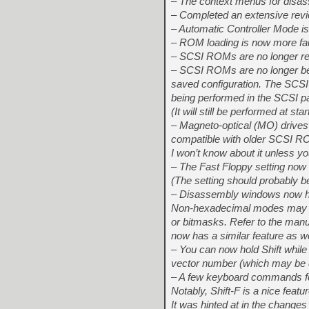
– The context menus for disa
– Completed an extensive revi
– Automatic Controller Mode is
– ROM loading is now more faul
– SCSI ROMs are no longer re
– SCSI ROMs are no longer bein
saved configuration. The SCSI 
being performed in the SCSI pa
(It will still be performed at st
– Magneto-optical (MO) drives
compatible with older SCSI ROM
I won’t know about it unless yo
– The Fast Floppy setting no
(The setting should probably b
– Disassembly windows now hav
Non-hexadecimal modes may inc
or bitmasks. Refer to the manu
now has a similar feature as we
– You can now hold Shift whil
vector number (which may be 
– A few keyboard commands 
Notably, Shift-F is a nice fea
It was hinted at in the change