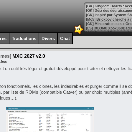
[GK] Déjà des dégraissage
[Mo5] Brickboy cherche à r
[GK] Minecraft et ses « Gra
[GK] Beast of Reincarnation
[GK] Ubisoft : fin de parti
ires
Traductions
Divers
Chat
[GK] Mémoire cash - Metroid
[GK] Dan Houser (GTA) défe
[GK] Comment EA Sports FC
[GK] Crimson Moon : un Dark
temes]
MXC 2027 v2.0
[GK] Isle of Reveries : le j
 Jets
[GK] Moonlighter 2 : The En
st un outil très léger et gratuit développé pour traiter et nettoyer les f
[GK] Capcom relance Monste
non fonctionnels, les clones, les indésirables et purger comme il se d
[Mo5] Deux inédits du Virtu
, par liste de ROMs (compatible Catver) ou par choix multiples (ann
[GK] Le beat'em up The Walk
riques…).
[GK] Endless Legend 2 : enf
[LS] [PS5] Le WebKit Userl