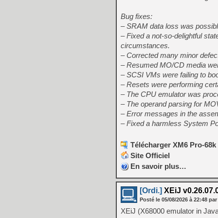
Bug fixes:
– SRAM data loss was possibl
– Fixed a not-so-delightful sta
circumstances.
– Corrected many minor defects
– Resumed MO/CD media were 
– SCSI VMs were failing to boo
– Resets were performing certai
– The CPU emulator was process
– The operand parsing for MOV
– Error messages in the assem
– Fixed a harmless System Po
Télécharger XM6 Pro-68k 
Site Officiel
En savoir plus…
[Ordi.]
XEiJ v0.26.07.
Posté le
05/08/2026
à
22:48
par
XEiJ (X68000 emulator in Java