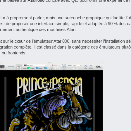
erne basée sur
Atari800
conçue avec Qt5 pour offrir une expérience n
r à proprement parler, mais une surcouche graphique qui facilite l’uti
f est de proposer une interface simple, rapide et adaptée à 90 % des c
ortement authentique des machines Atari.
 sur le cœur de l’émulateur Atari800, sans nécessiter l’installation s
tégration complète, il est classé dans la catégorie des émulateurs plut
s ou frontends.