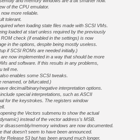
ssembly and memory windows are a bit smarter now.
ew of the CPU emulator.
 now more reliable.
t tolerant.
quired when loading state files made with SCSI VMs.
g loaded at start unless required by the previously
ROM check (if enabled in the settings) is now
ge in the options, despite being mostly useless.
artup if SCSI ROMs are needed initially.)
 are now implemented in a way that should be more
s and software. If this results in any problems,
u tell me.
w also enables some SCSI tweaks.
e renamed, or bifurcated.)
e decimal/binary/negative interpretation options.
lude special interpretations, such as ASCII
al for the keystrokes. The registers window
ll.
e opening the Vectors submenu to show the actual
dynamic) instead of the vector address’s MSB.
for disassembly/memory windows are now documented.
ture that doesn’t seem to have been announced.
s for Release 53 but has been around much longer.