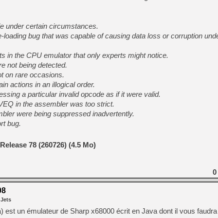
e under certain circumstances.
te-loading bug that was capable of causing data loss or corruption unde
 in the CPU emulator that only experts might notice.
not being detected.
t on rare occasions.
n actions in an illogical order.
ing a particular invalid opcode as if it were valid.
EQ in the assembler was too strict.
bler were being suppressed inadvertently.
rt bug.
Release 78 (260726) (4.5 Mo)
0
08
 Jets
) est un émulateur de Sharp x68000 écrit en Java dont il vous faudr