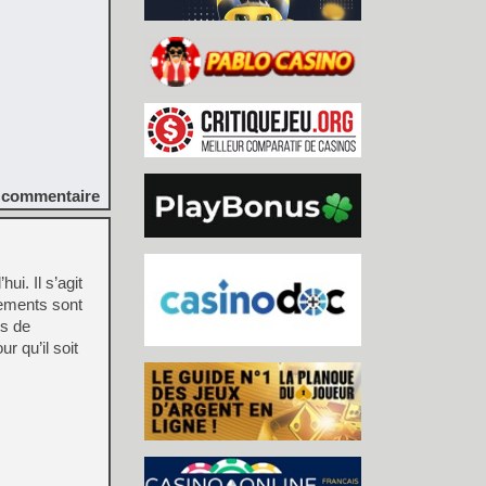
commentaire
i. Il s’agit
gements sont
ns de
r qu’il soit