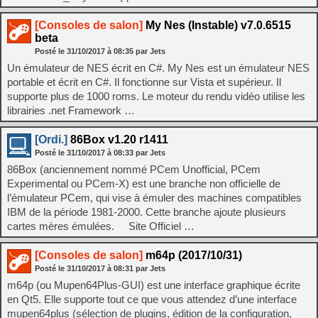
[Consoles de salon]
My Nes (Instable) v7.0.6515
beta
Posté le
31/10/2017
à
08:35
par Jets
Un émulateur de NES écrit en C#. My Nes est un émulateur NES
portable et écrit en C#. Il fonctionne sur Vista et supérieur. Il
supporte plus de 1000 roms. Le moteur du rendu vidéo utilise les
librairies .net Framework …
[Ordi.]
86Box v1.20 r1411
Posté le
31/10/2017
à
08:33
par Jets
86Box (anciennement nommé PCem Unofficial, PCem
Experimental ou PCem-X) est une branche non officielle de
l’émulateur PCem, qui vise à émuler des machines compatibles
IBM de la période 1981-2000. Cette branche ajoute plusieurs
cartes mères émulées. Site Officiel …
[Consoles de salon]
m64p (2017/10/31)
Posté le
31/10/2017
à
08:31
par Jets
m64p (ou Mupen64Plus-GUI) est une interface graphique écrite
en Qt5. Elle supporte tout ce que vous attendez d’une interface
mupen64plus (sélection de plugins, édition de la configuration,