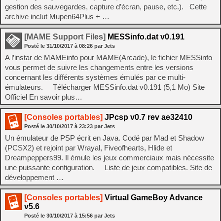
gestion des sauvegardes, capture d’écran, pause, etc.). Cette
archive inclut Mupen64Plus + …
[MAME Support Files]
MESSinfo.dat v0.191
Posté le
31/10/2017
à
08:26
par Jets
A l’instar de MAMEinfo pour MAME(Arcade), le fichier MESSinfo
vous permet de suivre les changements entre les versions
concernant les différents systèmes émulés par ce multi-
émulateurs. Télécharger MESSinfo.dat v0.191 (5,1 Mo) Site
Officiel En savoir plus…
[Consoles portables]
JPcsp v0.7 rev ae32410
Posté le
30/10/2017
à
23:23
par Jets
Un émulateur de PSP écrit en Java. Codé par Mad et Shadow
(PCSX2) et rejoint par Wrayal, Fiveofhearts, Hlide et
Dreampeppers99. Il émule les jeux commerciaux mais nécessite
une puissante configuration. Liste de jeux compatibles. Site de
développement …
[Consoles portables]
Virtual GameBoy Advance
v5.6
Posté le
30/10/2017
à
15:56
par Jets