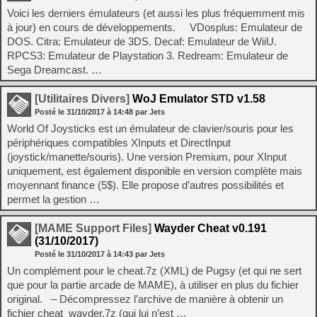
Voici les derniers émulateurs (et aussi les plus fréquemment mis
à jour) en cours de développements. VDosplus: Emulateur de
DOS. Citra: Emulateur de 3DS. Decaf: Emulateur de WiiU.
RPCS3: Emulateur de Playstation 3. Redream: Emulateur de
Sega Dreamcast. …
[Utilitaires Divers]
WoJ Emulator STD v1.58
Posté le
31/10/2017
à
14:48
par Jets
World Of Joysticks est un émulateur de clavier/souris pour les
périphériques compatibles XInputs et DirectInput
(joystick/manette/souris). Une version Premium, pour XInput
uniquement, est également disponible en version complète mais
moyennant finance (5$). Elle propose d’autres possibilités et
permet la gestion …
[MAME Support Files]
Wayder Cheat v0.191
(31/10/2017)
Posté le
31/10/2017
à
14:43
par Jets
Un complément pour le cheat.7z (XML) de Pugsy (et qui ne sert
que pour la partie arcade de MAME), à utiliser en plus du fichier
original. – Décompressez l’archive de manière à obtenir un
fichier cheat_wayder.7z (qui lui n’est …