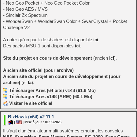
- Neo Geo Pocket + Neo Geo Pocket Color
- Neo Geo AES / MVS
- Sinclair Zx Spectrum
- WonderSwan + WonderSwan Color + SwanCrystal + Pocket
Challenge V2
A noter qu'un pack de shaders est disponible
ici
.
Des packs MSU-1 sont disponibles
ici
.
Site du projet en cours de développement
(ancien
ici
).
Ancien site officiel (pour archive)
Ancien site du projet en cours de développement (pour
archive)
(et
là
).
Télécharger Ares (64 bits) v148 (61.8 Mo)
Télécharger Ares v148 (ARM) (60.1 Mo)
Visiter le site officiel
BizHawk (x64) v2.11.1
|
| Mise à jour : 01/05/2026
Il s'agit d'un émulateur multi-systèmes émulant les consoles
NES
,
SuperNes
,
Sega Master System
,
SG-1000
,
Sega Game