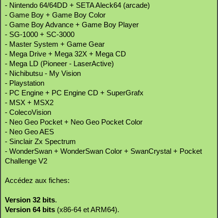
- Nintendo 64/64DD + SETA Aleck64 (arcade)
- Game Boy + Game Boy Color
- Game Boy Advance + Game Boy Player
- SG-1000 + SC-3000
- Master System + Game Gear
- Mega Drive + Mega 32X + Mega CD
- Mega LD (Pioneer - LaserActive)
- Nichibutsu - My Vision
- Playstation
- PC Engine + PC Engine CD + SuperGrafx
- MSX + MSX2
- ColecoVision
- Neo Geo Pocket + Neo Geo Pocket Color
- Neo Geo AES
- Sinclair Zx Spectrum
- WonderSwan + WonderSwan Color + SwanCrystal + Pocket
Challenge V2
Accédez aux fiches:
Version 32 bits
.
Version 64 bits
(x86-64 et ARM64).