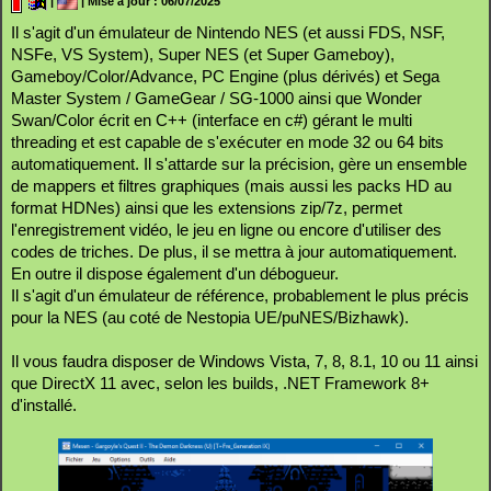
|
| Mise à jour : 06/07/2025
Il s'agit d'un émulateur de Nintendo NES (et aussi FDS, NSF,
NSFe, VS System), Super NES (et Super Gameboy),
Gameboy/Color/Advance, PC Engine (plus dérivés) et Sega
Master System / GameGear / SG-1000 ainsi que Wonder
Swan/Color écrit en C++ (interface en c#) gérant le multi
threading et est capable de s'exécuter en mode 32 ou 64 bits
automatiquement. Il s'attarde sur la précision, gère un ensemble
de mappers et filtres graphiques (mais aussi les packs HD au
format HDNes) ainsi que les extensions zip/7z, permet
l'enregistrement vidéo, le jeu en ligne ou encore d'utiliser des
codes de triches. De plus, il se mettra à jour automatiquement.
En outre il dispose également d'un débogueur.
Il s'agit d'un émulateur de référence, probablement le plus précis
pour la NES (au coté de Nestopia UE/puNES/Bizhawk).
Il vous faudra disposer de Windows Vista, 7, 8, 8.1, 10 ou 11 ainsi
que DirectX 11 avec, selon les builds, .NET Framework 8+
d'installé.