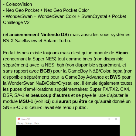
- ColecoVision
- Neo Geo Pocket + Neo Geo Pocket Color
- WonderSwan + WonderSwan Color + SwanCrystal + Pocket
Challenge V2
(et
anciennement Nintendo DS
) mais aussi les sous systèmes
BS-X Satellaview et Sufami Turbo.
En fait bsnes existe toujours mais n'est qu'un module de
Higan
(concernant la Super NES) tout comme bnes (non disponible
séparément) avec la NES, bgb (non disponible séparément, et
sans rapport avec
BGB
) pour la GameBoy N&B/Color, bgba (non
disponible séparément) pour la GameBoy Advance et
BWS
pour
la WonderSwan N&B/Color/Crystal etc. Il émule également toutes
les puces d'améliorations supplémentaires: Super FX/FX2, CX4,
DSP, SA-1 et
beaucoup d'autres
et se paye le luxe d'ajouter le
module
MSU-1
(voir
ici
) qui
aurait pu être
ce qu'aurait donné un
SNES-CD si celui-ci avait été rendu public.