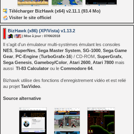
Télécharger BizHawk (x64) v2.11.1 (93.4 Mo)
Visiter le site officiel
BizHawk (x86) (XP/Vista) v1.13.2
|
| Mise à jour : 07/06/2018
Il s'agit d'un émulateur multi-systèmes émulant les consoles
NES
,
SuperNes
,
Sega Master System
,
SG-1000
,
Sega Game
Gear
,
PC-Engine
(
TurboGrafx-16
) / CD-ROM,
SuperGrafx
,
Sega Genesis
,
Gameboy/Color
,
Atari 2600
,
Atari 7800
mais
aussi
TI-83 Calculator
ou le
Commodore 64
.
Bizhawk utilise des fonctions d'enregistrement vidéo et est relié
au projet
TasVideo
.
Source alternative