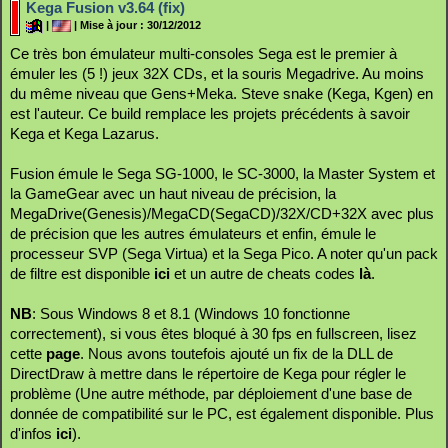
Kega Fusion v3.64 (fix)
|
| Mise à jour : 30/12/2012
Ce très bon émulateur multi-consoles Sega est le premier à
émuler les (5 !) jeux 32X CDs, et la souris Megadrive. Au moins
du même niveau que Gens+Meka. Steve snake (Kega, Kgen) en
est l'auteur. Ce build remplace les projets précédents à savoir
Kega et Kega Lazarus.
Fusion émule le Sega SG-1000, le SC-3000, la Master System et
la GameGear avec un haut niveau de précision, la
MegaDrive(Genesis)/MegaCD(SegaCD)/32X/CD+32X avec plus
de précision que les autres émulateurs et enfin, émule le
processeur SVP (Sega Virtua) et la Sega Pico. A noter qu'un pack
de filtre est disponible
ici
et un autre de cheats codes
là
.
NB
: Sous Windows 8 et 8.1 (Windows 10 fonctionne
correctement), si vous êtes bloqué à 30 fps en fullscreen, lisez
cette
page
. Nous avons toutefois ajouté un fix de la DLL de
DirectDraw à mettre dans le répertoire de Kega pour régler le
problème (Une autre méthode, par déploiement d'une base de
donnée de compatibilité sur le PC, est également disponible. Plus
d'infos
ici
).