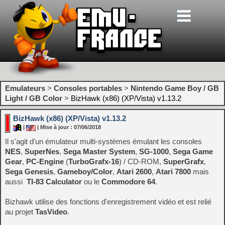
Emulateurs
>
Consoles portables
>
Nintendo Game Boy / GB
Light / GB Color
>
BizHawk (x86) (XP/Vista) v1.13.2
BizHawk (x86) (XP/Vista) v1.13.2
|
| Mise à jour : 07/06/2018
Il s'agit d'un émulateur multi-systèmes émulant les consoles
NES
,
SuperNes
,
Sega Master System
,
SG-1000
,
Sega Game
Gear
,
PC-Engine
(
TurboGrafx-16
) / CD-ROM,
SuperGrafx
,
Sega Genesis
,
Gameboy/Color
,
Atari 2600
,
Atari 7800
mais
aussi
TI-83 Calculator
ou le
Commodore 64
.
Bizhawk utilise des fonctions d'enregistrement vidéo et est relié
au projet
TasVideo
.