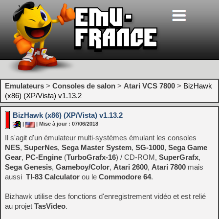
Emulateurs
>
Consoles de salon
>
Atari VCS 7800
>
BizHawk
(x86) (XP/Vista) v1.13.2
BizHawk (x86) (XP/Vista) v1.13.2
|
| Mise à jour : 07/06/2018
Il s'agit d'un émulateur multi-systèmes émulant les consoles
NES
,
SuperNes
,
Sega Master System
,
SG-1000
,
Sega Game
Gear
,
PC-Engine
(
TurboGrafx-16
) / CD-ROM,
SuperGrafx
,
Sega Genesis
,
Gameboy/Color
,
Atari 2600
,
Atari 7800
mais
aussi
TI-83 Calculator
ou le
Commodore 64
.
Bizhawk utilise des fonctions d'enregistrement vidéo et est relié
au projet
TasVideo
.