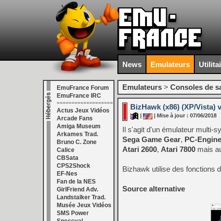
News
Emulateurs
Utilita
Emulateurs
>
Consoles de s
EmuFrance Forum
EmuFrance IRC
===================
BizHawk (x86) (XP/Vista) v
Actus Jeux Vidéos
|
| Mise à jour : 07/06/2018
Arcade Fans
Amiga Museum
Il s'agit d'un émulateur multi
Arkames Trad.
Sega Game Gear
,
PC-Engin
Bruno C. Zone
Atari 2600
,
Atari 7800
mais a
Calice
CBSata
CPS2Shock
Bizhawk utilise des fonctions d
EF-Nes
Fan de la NES
Source alternative
GirlFriend Adv.
Landstalker Trad.
Musée Jeux Vidéos
SMS Power