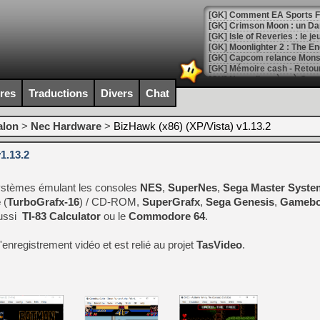
[GK] Comment EA Sports FC
[GK] Crimson Moon : un Dark
[GK] Isle of Reveries : le j
[GK] Moonlighter 2 : The En
[GK] Capcom relance Monste
ires
Traductions
Divers
Chat
[Mo5] Deux inédits du Virtu
[GK] Le beat'em up The Walk
alon
>
Nec Hardware
>
BizHawk (x86) (XP/Vista) v1.13.2
[GK] Endless Legend 2 : enf
1.13.2
-systèmes émulant les consoles
NES
,
SuperNes
[LS] [PS5] Le WebKit Userl
,
Sega Master Syste
e
(
TurboGrafx-16
) / CD-ROM,
SuperGrafx
,
Sega Genesis
,
Gamebo
ussi
TI-83 Calculator
ou le
Commodore 64
.
[GK] Oubliez Crazy Taxi, S
'enregistrement vidéo et est relié au projet
TasVideo
.
[LS] [Switch] NSZ 5.0.0 es
[GK] No More Room in Hell 2
[GK] Un chatbot Atelier Ryz
[GK] Mémoire cash - Splatte