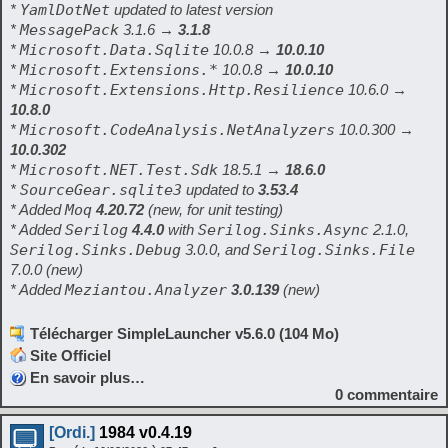
*
YamlDotNet
updated to latest version
*
MessagePack
3.1.6 →
3.1.8
*
Microsoft.Data.Sqlite
10.0.8 →
10.0.10
*
Microsoft.Extensions.*
10.0.8 →
10.0.10
*
Microsoft.Extensions.Http.Resilience
10.6.0 →
10.8.0
*
Microsoft.CodeAnalysis.NetAnalyzers
10.0.300 →
10.0.302
*
Microsoft.NET.Test.Sdk
18.5.1 →
18.6.0
*
SourceGear.sqlite3
updated to
3.53.4
* Added
Moq
4.20.72
(new, for unit testing)
* Added
Serilog
4.4.0
with
Serilog.Sinks.Async
2.1.0,
Serilog.Sinks.Debug
3.0.0, and
Serilog.Sinks.File
7.0.0
(new)
* Added
Meziantou.Analyzer
3.0.139
(new)
Télécharger SimpleLauncher v5.6.0 (104 Mo)
Site Officiel
En savoir plus…
0
commentaire
[Ordi.]
1984 v0.4.19