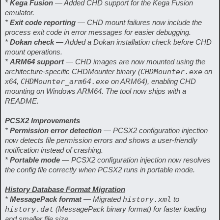
*
Kega Fusion
— Added CHD support for the Kega Fusion
emulator.
*
Exit code reporting
— CHD mount failures now include the
process exit code in error messages for easier debugging.
*
Dokan check
— Added a Dokan installation check before CHD
mount operations.
*
ARM64 support
— CHD images are now mounted using the
architecture-specific CHDMounter binary (
CHDMounter.exe
on
x64,
CHDMounter_arm64.exe
on ARM64), enabling CHD
mounting on Windows ARM64. The tool now ships with a
README.
PCSX2 Improvements
*
Permission error detection
— PCSX2 configuration injection
now detects file permission errors and shows a user-friendly
notification instead of crashing.
*
Portable mode
— PCSX2 configuration injection now resolves
the config file correctly when PCSX2 runs in portable mode.
History Database Format Migration
*
MessagePack format
— Migrated
history.xml
to
history.dat
(MessagePack binary format) for faster loading
and smaller file size.