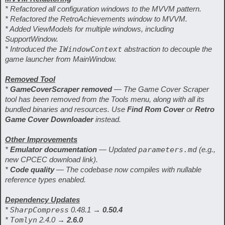
* Refactored all configuration windows to the MVVM pattern.
* Refactored the RetroAchievements window to MVVM.
* Added ViewModels for multiple windows, including
SupportWindow.
* Introduced the
IWindowContext
abstraction to decouple the
game launcher from MainWindow.
Removed Tool
*
GameCoverScraper removed
— The Game Cover Scraper
tool has been removed from the Tools menu, along with all its
bundled binaries and resources. Use
Find Rom Cover
or
Retro
Game Cover Downloader
instead.
Other Improvements
*
Emulator documentation
— Updated
parameters.md
(e.g.,
new CPCEC download link).
*
Code quality
— The codebase now compiles with nullable
reference types enabled.
Dependency Updates
*
SharpCompress
0.48.1 →
0.50.4
*
Tomlyn
2.4.0 →
2.6.0