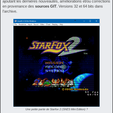
ajoutant les dernières nouveautés, améliorations et/ou corrections
en provenance des
sources GIT
. Versions 32 et 64 bits dans
l’archive.
Une petite partie de Starfox 2 (SNES Mini Edition) ?