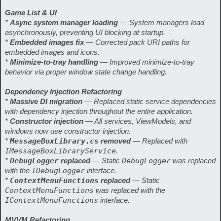
Game List & UI
*
Async system manager loading
— System managers load
asynchronously, preventing UI blocking at startup.
*
Embedded images fix
— Corrected pack URI paths for
embedded images and icons.
*
Minimize-to-tray handling
— Improved minimize-to-tray
behavior via proper window state change handling.
Dependency Injection Refactoring
*
Massive DI migration
— Replaced static service dependencies
with dependency injection throughout the entire application.
*
Constructor injection
— All services, ViewModels, and
windows now use constructor injection.
*
MessageBoxLibrary.cs
removed
— Replaced with
IMessageBoxLibraryService
.
*
DebugLogger
replaced
— Static
DebugLogger
was replaced
with the
IDebugLogger
interface.
*
ContextMenuFunctions
replaced
— Static
ContextMenuFunctions
was replaced with the
IContextMenuFunctions
interface.
MVVM Refactoring