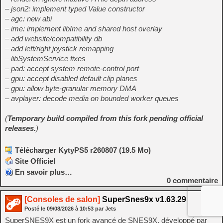
– json2: implement typed Value constructor
– agc: new abi
– ime: implement libIme and shared host overlay
– add website/compatibility db
– add left/right joystick remapping
– libSystemService fixes
– pad: accept system remote-control port
– gpu: accept disabled default clip planes
– gpu: allow byte-granular memory DMA
– avplayer: decode media on bounded worker queues
(
Temporary build compiled from this fork pending official
releases.
)
Télécharger KytyPS5 r260807 (19.5 Mo)
Site Officiel
En savoir plus…
0
commentaire
[Consoles de salon]
SuperSnes9x v1.63.29
Posté le
09/08/2026
à
10:53
par Jets
SuperSNES9X est un fork avancé de SNES9X, développé par