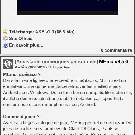
Télécharger ASE v1.9 (66.5 Mo)
Site Officiel
En savoir plus…
0
commentaire
[Assistants numeriques personnels]
MEmu v9.5.6
Posté le
09/08/2026
à
11:15
par Jets
MEmu, quésaco ?
Dans la même lignée que le célèbre BlueStacks, MEmu est un
émulateur qui vous permettra de retrouver les meilleurs jeux
Android sous Windows. Doté d’une bonne compatibilité matérielle,
il affiche des résultats et une stabilité notables par rapport à la
concurrence et aux smartphones sous Android.
Comment jouer ?
Avec son large catalogue de jeux, MEmu permet de découvrir les
joies de parties survitaminées de Clash Of Clans, Plants vs.
Zombies 2 et de l’excellent Lara Croft : Relic Run sur l’écran du