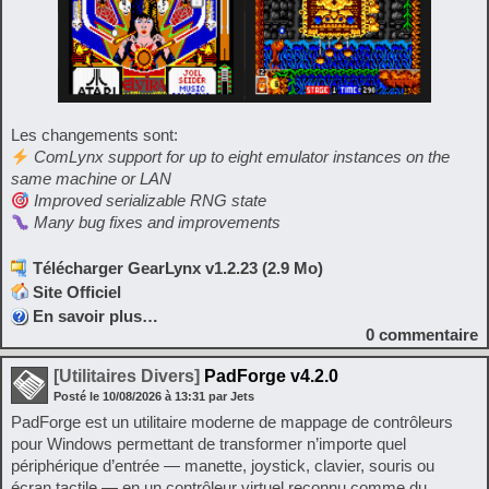
Les changements sont:
ComLynx support for up to eight emulator instances on the
same machine or LAN
Improved serializable RNG state
Many bug fixes and improvements
Télécharger GearLynx v1.2.23 (2.9 Mo)
Site Officiel
En savoir plus…
0
commentaire
[Utilitaires Divers]
PadForge v4.2.0
Posté le
10/08/2026
à
13:31
par Jets
PadForge est un utilitaire moderne de mappage de contrôleurs
pour Windows permettant de transformer n’importe quel
périphérique d’entrée — manette, joystick, clavier, souris ou
écran tactile — en un contrôleur virtuel reconnu comme du