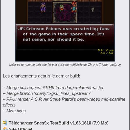
Laissez tomber, je vais me faire la suite non officielle de Chrono Trigger plutôt :p
Les changements depuis le dernier build:
– Merge pull request #1049 from dargereldren/master
– Merge branch ‘shanytc-gsu_fixes_upstream’
– PPU: render A.S.P. Air Strike Patrol’s beam-raced mid-scanline
effects
– Misc fixes
Télécharger Snes9x TestBuild v1.63.1610 (7.9 Mo)
Site Officiel