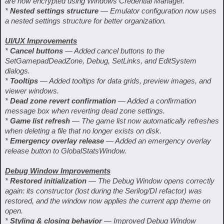
are now encrypted using Windows Credential Manager.
*
Nested settings structure
— Emulator configuration now uses
a nested settings structure for better organization.
UI/UX Improvements
*
Cancel buttons
— Added cancel buttons to the
SetGamepadDeadZone, Debug, SetLinks, and EditSystem
dialogs.
*
Tooltips
— Added tooltips for data grids, preview images, and
viewer windows.
*
Dead zone revert confirmation
— Added a confirmation
message box when reverting dead zone settings.
*
Game list refresh
— The game list now automatically refreshes
when deleting a file that no longer exists on disk.
*
Emergency overlay release
— Added an emergency overlay
release button to GlobalStatsWindow.
Debug Window Improvements
*
Restored initialization
— The Debug Window opens correctly
again: its constructor (lost during the Serilog/DI refactor) was
restored, and the window now applies the current app theme on
open.
*
Styling & closing behavior
— Improved Debug Window