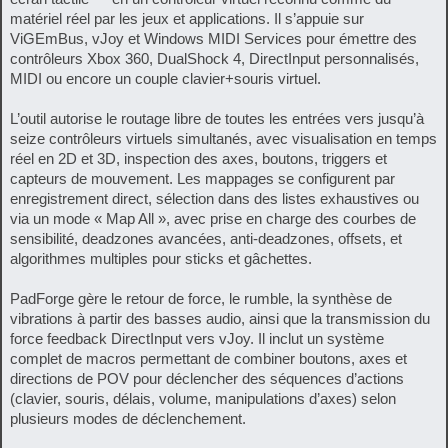
matériel réel par les jeux et applications. Il s’appuie sur
ViGEmBus, vJoy et Windows MIDI Services pour émettre des
contrôleurs Xbox 360, DualShock 4, DirectInput personnalisés,
MIDI ou encore un couple clavier+souris virtuel.
L’outil autorise le routage libre de toutes les entrées vers jusqu’à
seize contrôleurs virtuels simultanés, avec visualisation en temps
réel en 2D et 3D, inspection des axes, boutons, triggers et
capteurs de mouvement. Les mappages se configurent par
enregistrement direct, sélection dans des listes exhaustives ou
via un mode « Map All », avec prise en charge des courbes de
sensibilité, deadzones avancées, anti-deadzones, offsets, et
algorithmes multiples pour sticks et gâchettes.
PadForge gère le retour de force, le rumble, la synthèse de
vibrations à partir des basses audio, ainsi que la transmission du
force feedback DirectInput vers vJoy. Il inclut un système
complet de macros permettant de combiner boutons, axes et
directions de POV pour déclencher des séquences d’actions
(clavier, souris, délais, volume, manipulations d’axes) selon
plusieurs modes de déclenchement.