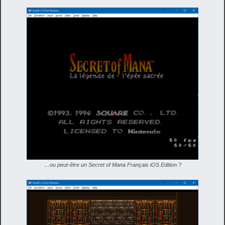
…ou peut-être un Secret of Mana Français iOS Edition ?