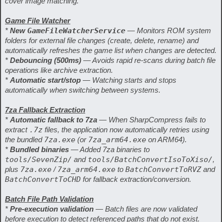
cover image matching.
Game File Watcher
*
New
GameFileWatcherService
— Monitors ROM system
folders for external file changes (create, delete, rename) and
automatically refreshes the game list when changes are detected.
*
Debouncing (500ms)
— Avoids rapid re-scans during batch file
operations like archive extraction.
*
Automatic start/stop
— Watching starts and stops
automatically when switching between systems.
7za Fallback Extraction
*
Automatic fallback to 7za
— When SharpCompress fails to
extract
.7z
files, the application now automatically retries using
the bundled
7za.exe
(or
7za_arm64.exe
on ARM64).
*
Bundled binaries
— Added 7za binaries to
tools/SevenZip/
and
tools/BatchConvertIsoToXiso/
,
plus
7za.exe
/
7za_arm64.exe
to
BatchConvertToRVZ
and
BatchConvertToCHD
for fallback extraction/conversion.
Batch File Path Validation
*
Pre-execution validation
— Batch files are now validated
before execution to detect referenced paths that do not exist.