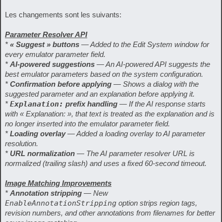
Les changements sont les suivants:
Parameter Resolver API
*
« Suggest » buttons
— Added to the Edit System window for
every emulator parameter field.
*
AI-powered suggestions
— An AI-powered API suggests the
best emulator parameters based on the system configuration.
*
Confirmation before applying
— Shows a dialog with the
suggested parameter and an explanation before applying it.
*
Explanation:
prefix handling
— If the AI response starts
with « Explanation: », that text is treated as the explanation and is
no longer inserted into the emulator parameter field.
*
Loading overlay
— Added a loading overlay to AI parameter
resolution.
*
URL normalization
— The AI parameter resolver URL is
normalized (trailing slash) and uses a fixed 60-second timeout.
Image Matching Improvements
*
Annotation stripping
— New
EnableAnnotationStripping
option strips region tags,
revision numbers, and other annotations from filenames for better