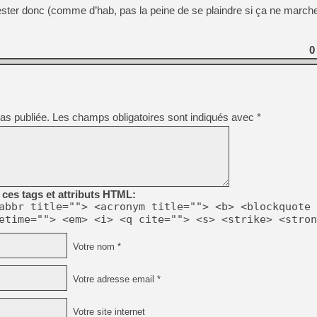
[GK] Beast of Reincarnation
ster donc (comme d’hab, pas la peine de se plaindre si ça ne marche
[GK] Ubisoft : fin de parti
[GK] Mémoire cash - Metroid
[GK] Dan Houser (GTA) défe
[GK] Comment EA Sports FC
0
[GK] Crimson Moon : un Dark
[GK] Isle of Reveries : le j
[GK] Moonlighter 2 : The En
[GK] Capcom relance Monste
as publiée.
Les champs obligatoires sont indiqués avec
*
[Mo5] Deux inédits du Virtu
[GK] Le beat'em up The Walk
[GK] Endless Legend 2 : enf
ces tags et attributs HTML:
abbr title=""> <acronym title=""> <b> <blockquote 
etime=""> <em> <i> <q cite=""> <s> <strike> <stron
[LS] [PS5] Premiers signes 
Votre nom *
Votre adresse email *
Votre site internet