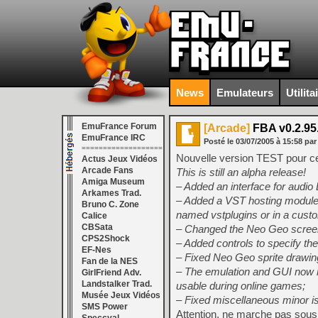
News
Emulateurs
Utilita
EmuFrance Forum
[Arcade]
FBA v0.2.95
EmuFrance IRC
Posté le
03/07/2005
à
15:58
par
===================
Nouvelle version TEST pour 
Actus Jeux Vidéos
Arcade Fans
This is still an alpha release!
Amiga Museum
– Added an interface for audio
Arkames Trad.
– Added a VST hosting module (
Bruno C. Zone
named vstplugins or in a custom
Calice
CBSata
– Changed the Neo Geo screen
CPS2Shock
– Added controls to specify the
EF-Nes
– Fixed Neo Geo sprite drawin
Fan de la NES
– The emulation and GUI now r
GirlFriend Adv.
Landstalker Trad.
usable during online games;
Musée Jeux Vidéos
– Fixed miscellaneous minor i
SMS Power
Attention, ne marche pas so