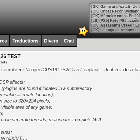
[Mo5] DOOM arrive en cart
[GK] Bethesda fête les 30 
ires
Traductions
Divers
Chat
[GK] Roblox : l'action en B
.26 TEST
[GK] Agenda - GeForce NOW
 Jets
[GK] Devolver Digital en a 
cet émulateur Neogeo/CPS1/CPS2/Cave/Toaplan/… dont voici les ch
[LS] [PS5] ps5-y2jb-autolo
 DSP effects;
[GK] Pourquoi Marvel Tokon 
plugins are found if located in a subdirectory
[GK] Test : Restory : Chill
isable alternate location);
[GK] GTA 6 : Rockstar Games
 size to 320×224 pixels;
[GK] Hot Wheels Infinite Rus
[GK] Mémoire cash - Secret 
 visible area of any game;
[GK] Résultats Nintendo : 
g;
un in seperate threads, making the complete GUI
[GK] Déjà des dégraissage
[Mo5] Brickboy cherche à r
ssues;
[GK] Minecraft et ses « Gra
us Win9X/ME…