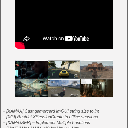
– [XAM/UI] Cast gamercard ImGUI string size to int
– [XGI] Restrict XSessionCreate to offline sessions
– [XAM/USER] – Implement Multiple Functions