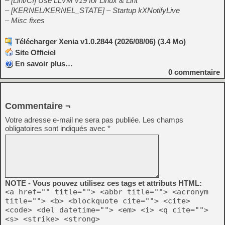
– [Lint/CI] Use LLVM v19 for Linux & Lint
– [KERNEL/KERNEL_STATE] – Startup kXNotifyLive
– Misc fixes
Télécharger Xenia v1.0.2844 (2026/08/06) (3.4 Mo)
Site Officiel
En savoir plus…
0
commentaire
Commentaire ¬
Votre adresse e-mail ne sera pas publiée.
Les champs
obligatoires sont indiqués avec
*
NOTE - Vous pouvez utilisez ces tags et attributs HTML:
<a href="" title=""> <abbr title=""> <acronym
title=""> <b> <blockquote cite=""> <cite>
<code> <del datetime=""> <em> <i> <q cite="">
<s> <strike> <strong>