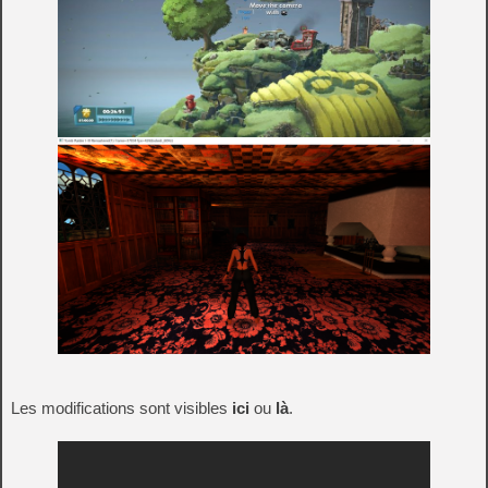
Les modifications sont visibles
ici
ou
là
.