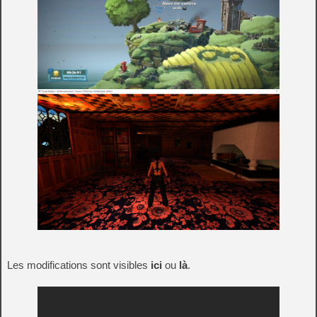
Les modifications sont visibles
ici
ou
là
.