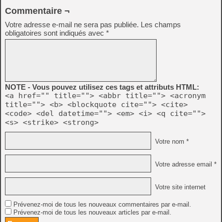
Commentaire ¬
Votre adresse e-mail ne sera pas publiée.
Les champs
obligatoires sont indiqués avec
*
NOTE - Vous pouvez utilisez ces tags et attributs HTML:
<a href="" title=""> <abbr title=""> <acronym
title=""> <b> <blockquote cite=""> <cite>
<code> <del datetime=""> <em> <i> <q cite="">
<s> <strike> <strong>
Votre nom *
Votre adresse email *
Votre site internet
Prévenez-moi de tous les nouveaux commentaires par e-mail.
Prévenez-moi de tous les nouveaux articles par e-mail.