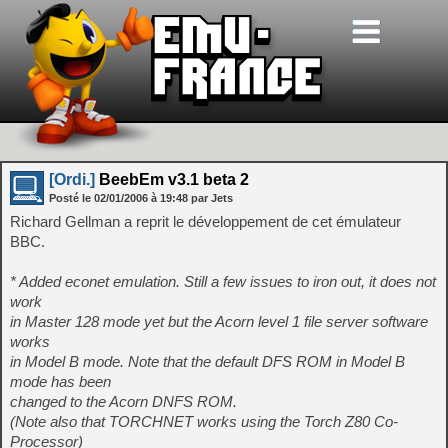
[Ordi.]
BeebEm v3.1 beta 2
Posté le
02/01/2006
à
19:48
par Jets
Richard Gellman a reprit le développement de cet émulateur
BBC.
* Added econet emulation. Still a few issues to iron out, it does not
work
in Master 128 mode yet but the Acorn level 1 file server software
works
in Model B mode. Note that the default DFS ROM in Model B
mode has been
changed to the Acorn DNFS ROM.
(Note also that TORCHNET works using the Torch Z80 Co-
Processor)