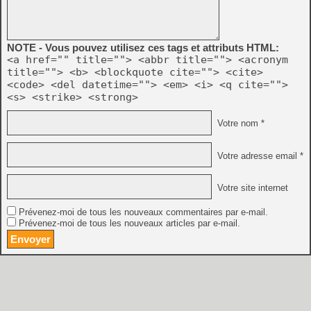
NOTE - Vous pouvez utilisez ces tags et attributs HTML:
<a href="" title=""> <abbr title=""> <acronym
title=""> <b> <blockquote cite=""> <cite>
<code> <del datetime=""> <em> <i> <q cite="">
<s> <strike> <strong>
Votre nom *
Votre adresse email *
Votre site internet
Prévenez-moi de tous les nouveaux commentaires par e-mail.
Prévenez-moi de tous les nouveaux articles par e-mail.