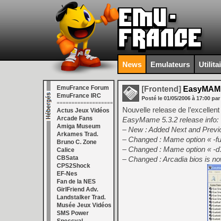
News
Emulateurs
Utilita
EmuFrance Forum
[Frontend]
EasyMAME
EmuFrance IRC
Posté le
01/05/2006
à
17:00
par
===================
Nouvelle release de l’excellent
Actus Jeux Vidéos
Arcade Fans
EasyMame 5.3.2 release info:
Amiga Museum
– New : Added Next and Previ
Arkames Trad.
– Changed : Mame option « -f
Bruno C. Zone
– Changed : Mame option « -d3
Calice
CBSata
– Changed : Arcadia bios is no
CPS2Shock
EF-Nes
Fan de la NES
GirlFriend Adv.
Landstalker Trad.
Musée Jeux Vidéos
SMS Power