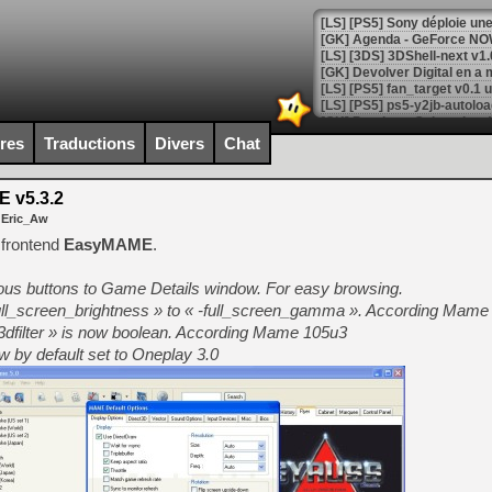
[GK] Agenda - GeForce NOW
[GK] Devolver Digital en a 
[LS] [PS5] ps5-y2jb-autolo
[GK] Pourquoi Marvel Tokon 
ires
Traductions
Divers
Chat
[GK] Test : Restory : Chill
[GK] GTA 6 : Rockstar Games
[GK] Hot Wheels Infinite Rus
 v5.3.2
[GK] Mémoire cash - Secret 
 Eric_Aw
[GK] Résultats Nintendo : 
 frontend
EasyMAME
.
[GK] Déjà des dégraissage
ous buttons to Game Details window. For easy browsing.
[Mo5] Brickboy cherche à r
[GK] Minecraft et ses « Gra
ull_screen_brightness » to « -full_screen_gamma ». According Mame
dfilter » is now boolean. According Mame 105u3
[GK] Beast of Reincarnation
w by default set to Oneplay 3.0
[GK] Ubisoft : fin de parti
[GK] Mémoire cash - Metroid
[GK] Dan Houser (GTA) défe
[GK] Comment EA Sports FC
[GK] Crimson Moon : un Dark
[GK] Isle of Reveries : le j
[GK] Moonlighter 2 : The En
[GK] Capcom relance Monste