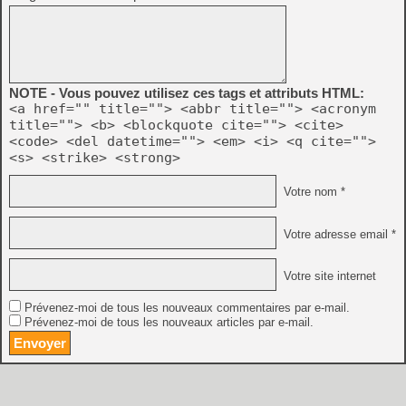
NOTE - Vous pouvez utilisez ces tags et attributs HTML:
<a href="" title=""> <abbr title=""> <acronym
title=""> <b> <blockquote cite=""> <cite>
<code> <del datetime=""> <em> <i> <q cite="">
<s> <strike> <strong>
Votre nom *
Votre adresse email *
Votre site internet
Prévenez-moi de tous les nouveaux commentaires par e-mail.
Prévenez-moi de tous les nouveaux articles par e-mail.