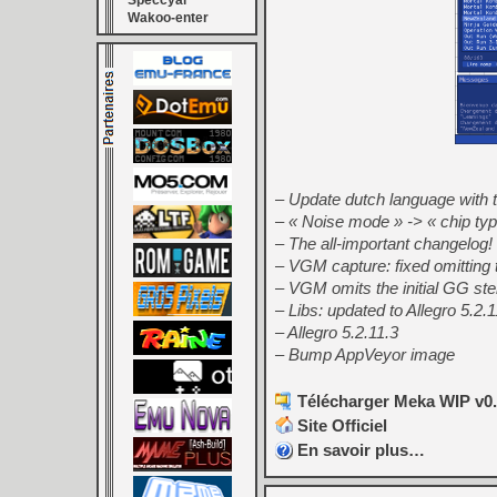
Speccyal
Wakoo-enter
– Update dutch language with t
– « Noise mode » -> « chip typ
– The all-important changelog!
– VGM capture: fixed omitting t
– VGM omits the initial GG ste
– Libs: updated to Allegro 5.2.1
– Allegro 5.2.11.3
– Bump AppVeyor image
Télécharger Meka WIP v0.8
Site Officiel
En savoir plus…