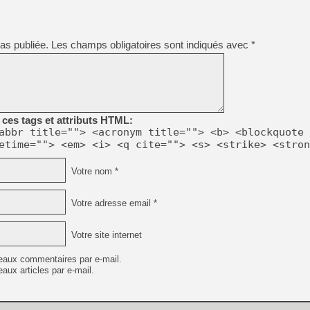
as publiée.
Les champs obligatoires sont indiqués avec
*
ces tags et attributs HTML:
abbr title=""> <acronym title=""> <b> <blockquote 
etime=""> <em> <i> <q cite=""> <s> <strike> <stron
Votre nom *
Votre adresse email *
Votre site internet
eaux commentaires par e-mail.
aux articles par e-mail.