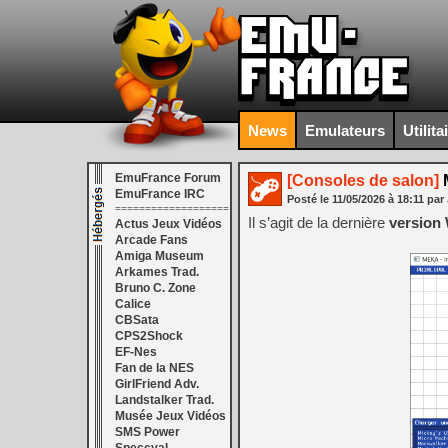
News
Emulateurs
Utilita
EmuFrance Forum
[Consoles de salon]
M
EmuFrance IRC
Posté le
11/05/2026
à
18:11
par 
===================
Il s’agit de la dernière
version
Actus Jeux Vidéos
Arcade Fans
Amiga Museum
Arkames Trad.
Bruno C. Zone
Calice
CBSata
CPS2Shock
EF-Nes
Fan de la NES
GirlFriend Adv.
Landstalker Trad.
Musée Jeux Vidéos
SMS Power