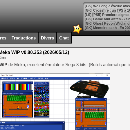
[GK] Wo Long 2 évolue avec
[GK] Crossfire : un TPS à 100
[LS] [PS5] Premiers signes 
ires
Traductions
Divers
Chat
[Mo5] DOOM arrive en cart
[GK] Bethesda fête les 30 
eka WIP v0.80.353 (2026/05/12)
[GK] Roblox : l'action en B
Jets
 WIP
de Meka, excellent émulateur Sega 8 bits. (Builds automatique
i
[GK] Agenda - GeForce NOW
[GK] Devolver Digital en a 
[LS] [PS5] ps5-y2jb-autolo
[GK] Pourquoi Marvel Tokon 
[GK] Test : Restory : Chill
[GK] GTA 6 : Rockstar Games
[GK] Hot Wheels Infinite Rus
[GK] Mémoire cash - Secret 
[GK] Résultats Nintendo : 
[GK] Déjà des dégraissage