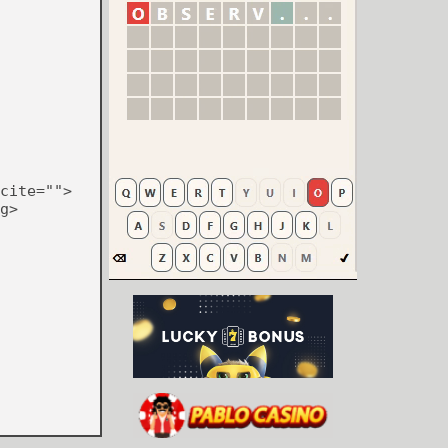
cite="">
g>