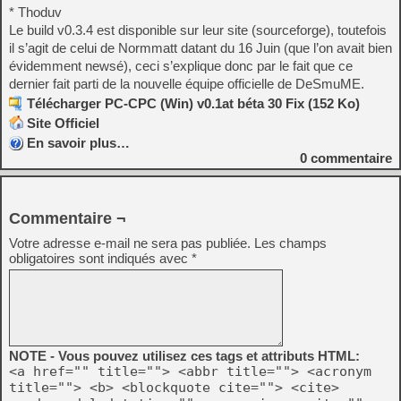
* Thoduv
Le build v0.3.4 est disponible sur leur site (sourceforge), toutefois
il s’agit de celui de Normmatt datant du 16 Juin (que l’on avait bien
évidemment newsé), ceci s’explique donc par le fait que ce
dernier fait parti de la nouvelle équipe officielle de DeSmuME.
Télécharger PC-CPC (Win) v0.1at béta 30 Fix (152 Ko)
Site Officiel
En savoir plus…
0
commentaire
Commentaire ¬
Votre adresse e-mail ne sera pas publiée.
Les champs
obligatoires sont indiqués avec
*
NOTE - Vous pouvez utilisez ces tags et attributs HTML:
<a href="" title=""> <abbr title=""> <acronym
title=""> <b> <blockquote cite=""> <cite>