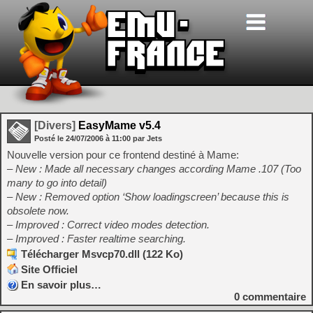
[Divers]
EasyMame v5.4
Posté le
24/07/2006
à
11:00
par Jets
Nouvelle version pour ce frontend destiné à Mame:
– New : Made all necessary changes according Mame .107 (Too
many to go into detail)
– New : Removed option ‘Show loadingscreen’ because this is
obsolete now.
– Improved : Correct video modes detection.
– Improved : Faster realtime searching.
Télécharger Msvcp70.dll (122 Ko)
Site Officiel
En savoir plus…
0
commentaire