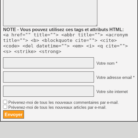
NOTE - Vous pouvez utilisez ces tags et attributs HTML:
<a href="" title=""> <abbr title=""> <acronym
title=""> <b> <blockquote cite=""> <cite>
<code> <del datetime=""> <em> <i> <q cite="">
<s> <strike> <strong>
Votre nom *
Votre adresse email *
Votre site internet
Prévenez-moi de tous les nouveaux commentaires par e-mail.
Prévenez-moi de tous les nouveaux articles par e-mail.