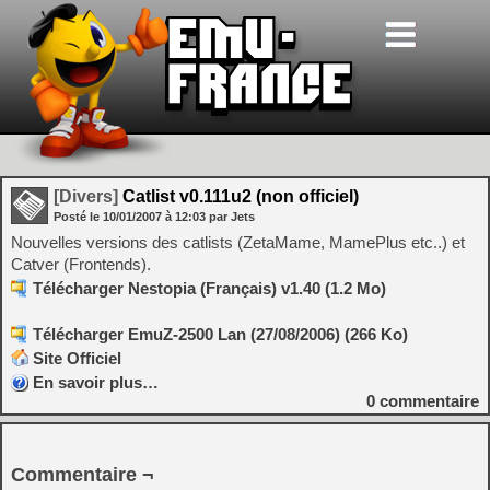
[Divers]
Catlist v0.111u2 (non officiel)
Posté le
10/01/2007
à
12:03
par Jets
Nouvelles versions des catlists (ZetaMame, MamePlus etc..) et
Catver (Frontends).
Télécharger Nestopia (Français) v1.40 (1.2 Mo)
Télécharger EmuZ-2500 Lan (27/08/2006) (266 Ko)
Site Officiel
En savoir plus…
0
commentaire
Commentaire ¬