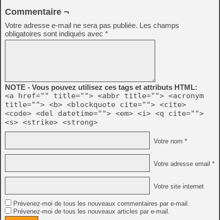
Commentaire ¬
Votre adresse e-mail ne sera pas publiée.
Les champs
obligatoires sont indiqués avec
*
NOTE - Vous pouvez utilisez ces tags et attributs HTML:
<a href="" title=""> <abbr title=""> <acronym
title=""> <b> <blockquote cite=""> <cite>
<code> <del datetime=""> <em> <i> <q cite="">
<s> <strike> <strong>
Votre nom *
Votre adresse email *
Votre site internet
Prévenez-moi de tous les nouveaux commentaires par e-mail.
Prévenez-moi de tous les nouveaux articles par e-mail.