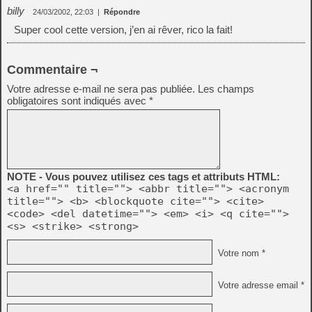
billy
24/03/2002, 22:03
|
Répondre
Super cool cette version, j’en ai rêver, rico la fait!
Commentaire ¬
Votre adresse e-mail ne sera pas publiée.
Les champs
obligatoires sont indiqués avec
*
NOTE - Vous pouvez utilisez ces tags et attributs HTML:
<a href="" title=""> <abbr title=""> <acronym
title=""> <b> <blockquote cite=""> <cite>
<code> <del datetime=""> <em> <i> <q cite="">
<s> <strike> <strong>
Votre nom *
Votre adresse email *