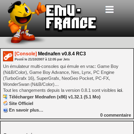
[Console]
Mednafen v0.8.4 RC3
Posté le
21/10/2007
à
12:05
par Jets
Un émulateur multi-consoles qui émule en vrac: Game Boy
(N&B/Color), Game Boy Advance, Nes, Lynx, PC Engine
(TurboGrafx 16), SuperGrafx, NeoGeo Pocket, PC-FX,
WonderSwan (N&B/Color)…
Tout les changements depuis la version 0.8.1 sont visibles
ici
.
Télécharger Mednafen (x86) v1.32.1 (5.1 Mo)
Site Officiel
En savoir plus…
0
commentaire