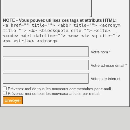
NOTE - Vous pouvez utilisez ces tags et attributs HTML:
<a href="" title=""> <abbr title=""> <acronym
title=""> <b> <blockquote cite=""> <cite>
<code> <del datetime=""> <em> <i> <q cite="">
<s> <strike> <strong>
Votre nom *
Votre adresse email *
Votre site internet
Prévenez-moi de tous les nouveaux commentaires par e-mail.
Prévenez-moi de tous les nouveaux articles par e-mail.