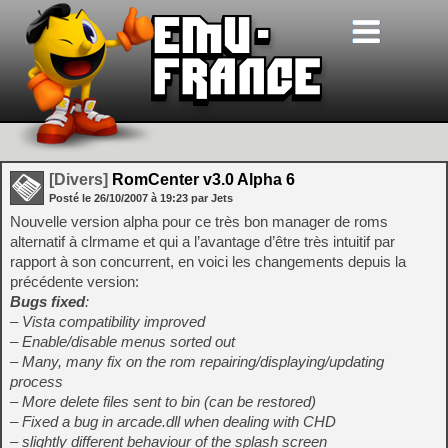
[Divers]
RomCenter v3.0 Alpha 6
Posté le
26/10/2007
à
19:23
par Jets
Nouvelle version alpha pour ce très bon manager de roms
alternatif à clrmame et qui a l’avantage d’être très intuitif par
rapport à son concurrent, en voici les changements depuis la
précédente version:
Bugs fixed
:
– Vista compatibility improved
– Enable/disable menus sorted out
– Many, many fix on the rom repairing/displaying/updating
process
– More delete files sent to bin (can be restored)
– Fixed a bug in arcade.dll when dealing with CHD
– slightly different behaviour of the splash screen