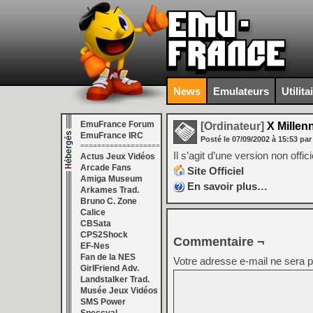
News
Emulateurs
Utilita
EmuFrance Forum
[Ordinateur]
X Millen
EmuFrance IRC
Posté le
07/09/2002
à
15:53
par
===================
Il s’agit d’une version non offi
Actus Jeux Vidéos
Arcade Fans
Site Officiel
Amiga Museum
En savoir plus…
Arkames Trad.
Bruno C. Zone
Calice
CBSata
CPS2Shock
Commentaire ¬
EF-Nes
Fan de la NES
Votre adresse e-mail ne sera p
GirlFriend Adv.
Landstalker Trad.
Musée Jeux Vidéos
SMS Power