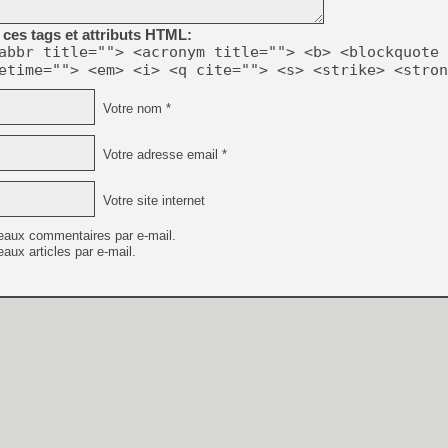
ces tags et attributs HTML:
[LS] [PS5] Le WebKit Userl
abbr title=""> <acronym title=""> <b> <blockquote 
etime=""> <em> <i> <q cite=""> <s> <strike> <stron
[GK] Oubliez Crazy Taxi, S
Votre nom *
[LS] [Switch] NSZ 5.0.0 es
Votre adresse email *
[GK] No More Room in Hell 2
[GK] Un chatbot Atelier Ryz
Votre site internet
[GK] Mémoire cash - Splatte
[GK] Nvidia : le prix des 
eaux commentaires par e-mail.
[GK] Suikoden Star Leap : 
aux articles par e-mail.
[Mo5] La mini borne d’arc
[GK] Pourquoi Marvel Tokon 