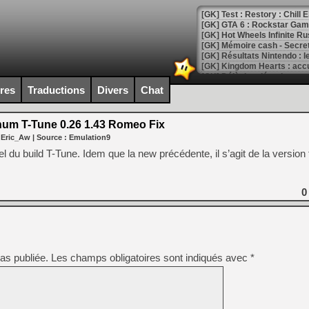
[GK] Test : Restory : Chill
[GK] GTA 6 : Rockstar Games
[GK] Hot Wheels Infinite Rus
[GK] Mémoire cash - Secret 
[GK] Résultats Nintendo : 
[GK] Déjà des dégraissage
ires
Traductions
Divers
Chat
[Mo5] Brickboy cherche à r
[GK] Minecraft et ses « Gra
num T-Tune 0.26 1.43 Romeo Fix
[GK] Beast of Reincarnation
 Eric_Aw
| Source :
Emulation9
[GK] Ubisoft : fin de parti
[GK] Mémoire cash - Metroid
ciel du build T-Tune. Idem que la new précédente, il s’agit de la version 
[GK] Dan Houser (GTA) défe
[GK] Comment EA Sports FC
[GK] Crimson Moon : un Dark
[GK] Isle of Reveries : le j
0
[GK] Moonlighter 2 : The En
[GK] Capcom relance Monste
as publiée.
Les champs obligatoires sont indiqués avec
*
[Mo5] Deux inédits du Virtu
[GK] Le beat'em up The Walk
[GK] Endless Legend 2 : enf