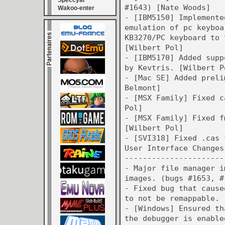
Speccyal
#1643) [Nate Woods]
Wakoo-enter
- [IBM5150] Implemente
emulation of pc keyboa
KB3270/PC keyboard to 
[Wilbert Pol]
- [IBM5170] Added supp
by Kevtris. [Wilbert P
- [Mac SE] Added preli
Belmont]
- [MSX Family] Fixed c
Pol]
- [MSX Family] Fixed f
[Wilbert Pol]
- [SVI318] Fixed .cas 
User Interface Changes
----------------------
- Major file manager i
images. (bugs #1653, #
- Fixed bug that cause
to not be remappable. 
- [Windows] Ensured th
the debugger is enable