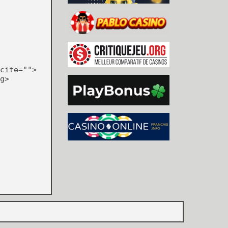
cite="">
g>