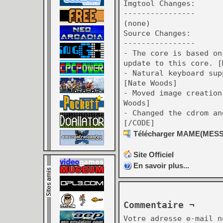
Imgtool Changes:
----------------
(none)
Source Changes:
----------------
- The core is based on
update to this core. [
- Natural keyboard sup
[Nate Woods]
- Moved image creation
Woods]
- Changed the cdrom an
[/CODE]
Télécharger MAME(MESS) [
Site Officiel
En savoir plus...
Commentaire ¬
Votre adresse e-mail n