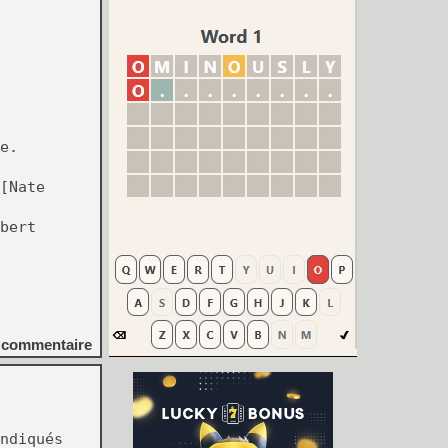
e.
[Nate
bert
commentaire
ndiqués