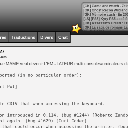
[Mo5] DOOM arrive en cart
[GK] Bethesda fête les 30 
ires
Traductions
Divers
Chat
[GK] Roblox : l'action en B
27
[GK] Agenda - GeForce NOW
 Jets
[GK] Devolver Digital en a 
que MAME veut devenir L’EMULATEUR multi consoles/ordinateurs de
[LS] [PS5] ps5-y2jb-autolo
ported (in no particular order):
[GK] Pourquoi Marvel Tokon 
--------------------------------
[GK] Test : Restory : Chill
rt Pol]
[GK] GTA 6 : Rockstar Games
[GK] Hot Wheels Infinite Rus
[GK] Mémoire cash - Secret 
[GK] Résultats Nintendo : 
in CDTV that when accessing the keyboard.
[GK] Déjà des dégraissage
on introduced in 0.114. (bug #1244) [Roberto Zando
[Mo5] Brickboy cherche à r
ot again. (bug #1629) [Curt Coder]
[GK] Minecraft et ses « Gra
 that could occur when accessing the printer. (bug