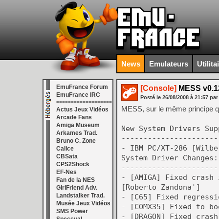
News
Emulateurs
Utilita
EmuFrance Forum
[Console]
MESS v0.1
EmuFrance IRC
Posté le
26/08/2008
à
21:57
par
===================
MESS, sur le même principe 
Actus Jeux Vidéos
Arcade Fans
Amiga Museum
New System Drivers Sup
Arkames Trad.
----------------------
Bruno C. Zone
- IBM PC/XT-286 [Wilbe
Calice
CBSata
System Driver Changes:
CPS2Shock
----------------------
EF-Nes
- [AMIGA] Fixed crash 
Fan de la NES
[Roberto Zandona']
GirlFriend Adv.
Landstalker Trad.
- [C65] Fixed regressi
Musée Jeux Vidéos
- [COMX35] Fixed to bo
SMS Power
- [DRAGON] Fixed crash