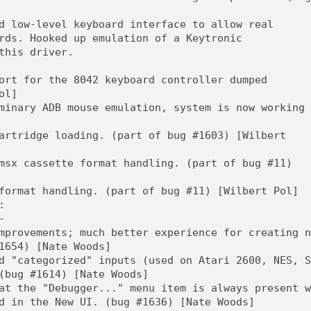
[GK] Beast of Reincarnation
[GK] Ubisoft : fin de parti
d low-level keyboard interface to allow real
[GK] Mémoire cash - Metroid
rds. Hooked up emulation of a Keytronic
[GK] Dan Houser (GTA) défe
[GK] Comment EA Sports FC
this driver.
[GK] Crimson Moon : un Dark
[GK] Isle of Reveries : le j
ort for the 8042 keyboard controller dumped
[GK] Moonlighter 2 : The En
[GK] Capcom relance Monste
ol]
minary ADB mouse emulation, system is now working 
artridge loading. (part of bug #1603) [Wilbert
[Mo5] Deux inédits du Virtu
[GK] Le beat'em up The Walk
msx cassette format handling. (part of bug #11)
[GK] Endless Legend 2 : enf
format handling. (part of bug #11) [Wilbert Pol]
:
[LS] [PS5] Premiers signes 
-
mprovements; much better experience for creating n
1654) [Nate Woods]
d "categorized" inputs (used on Atari 2600, NES, S
(bug #1614) [Nate Woods]
at the "Debugger..." menu item is always present w
d in the New UI. (bug #1636) [Nate Woods]