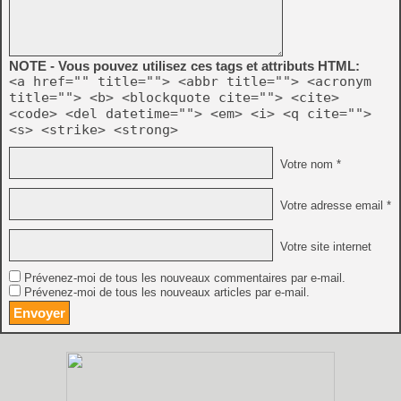
NOTE - Vous pouvez utilisez ces tags et attributs HTML:
<a href="" title=""> <abbr title=""> <acronym
title=""> <b> <blockquote cite=""> <cite>
<code> <del datetime=""> <em> <i> <q cite="">
<s> <strike> <strong>
Votre nom *
Votre adresse email *
Votre site internet
Prévenez-moi de tous les nouveaux commentaires par e-mail.
Prévenez-moi de tous les nouveaux articles par e-mail.