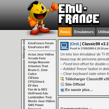
News
Emulateurs
Utilita
EmuFrance Forum
[Ordi.]
Classic99 v3.1
EmuFrance IRC
Posté le
17/05/2009
à
10:16
par
===================
Un très bon émulateur de TI-9
Actus Jeux Vidéos
Arcade Fans
beaucoup de personne pensait 
Amiga Museum
– Fixed text-offset for double
Arkames Trad.
– Addded ‘freeze’ button in de
Bruno C. Zone
– Clear keyboard state when f
Calice
CBSata
Télécharger Classic99 v39
CPS2Shock
Site Officiel
EF-Nes
En savoir plus…
Fan de la NES
GirlFriend Adv.
Landstalker Trad.
Musée Jeux Vidéos
SMS Power