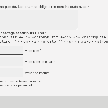
[GK] Beast of Reincarnation
[GK] Ubisoft : fin de parti
as publiée.
Les champs obligatoires sont indiqués avec
*
[GK] Mémoire cash - Metroid
[GK] Dan Houser (GTA) défe
[GK] Comment EA Sports FC
[GK] Crimson Moon : un Dark
[GK] Isle of Reveries : le j
[GK] Moonlighter 2 : The En
[GK] Capcom relance Monste
ces tags et attributs HTML:
abbr title=""> <acronym title=""> <b> <blockquote 
etime=""> <em> <i> <q cite=""> <s> <strike> <stron
[Mo5] Deux inédits du Virtu
Votre nom *
[GK] Le beat'em up The Walk
[GK] Endless Legend 2 : enf
Votre adresse email *
Votre site internet
[LS] [PS5] Premiers signes 
eaux commentaires par e-mail.
aux articles par e-mail.