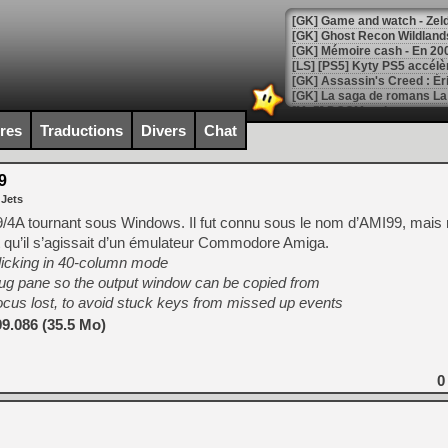
[Mo5] DOOM arrive en cart
[GK] Bethesda fête les 30 
ires
Traductions
Divers
Chat
[GK] Roblox : l'action en B
9
[GK] Agenda - GeForce NOW
 Jets
[GK] Devolver Digital en a 
9/4A tournant sous Windows. Il fut connu sous le nom d’AMI99, mai
qu’il s’agissait d’un émulateur Commodore Amiga.
[LS] [PS5] ps5-y2jb-autolo
-clicking in 40-column mode
[GK] Pourquoi Marvel Tokon 
bug pane so the output window can be copied from
[GK] Test : Restory : Chill
ocus lost, to avoid stuck keys from missed up events
[GK] GTA 6 : Rockstar Games
[GK] Hot Wheels Infinite Rus
9.086 (35.5 Mo)
[GK] Mémoire cash - Secret 
[GK] Résultats Nintendo : 
0
[GK] Déjà des dégraissage
[Mo5] Brickboy cherche à r
[GK] Minecraft et ses « Gra