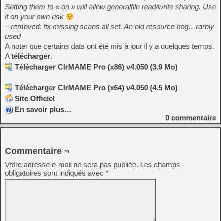
Setting them to « on » will allow generalfile read/write sharing. Use
it on your own risk
– removed: fix missing scans all set. An old resource hog…rarely
used
A noter que certains dats ont été mis à jour il y a quelques temps.
A
télécharger
.
Télécharger ClrMAME Pro (x86) v4.050 (3.9 Mo)
Télécharger ClrMAME Pro (x64) v4.050 (4.5 Mo)
Site Officiel
En savoir plus…
0
commentaire
Commentaire ¬
Votre adresse e-mail ne sera pas publiée.
Les champs
obligatoires sont indiqués avec
*