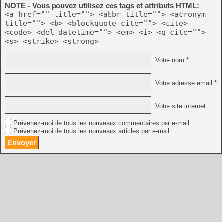
NOTE - Vous pouvez utilisez ces tags et attributs HTML:
<a href="" title=""> <abbr title=""> <acronym
title=""> <b> <blockquote cite=""> <cite>
<code> <del datetime=""> <em> <i> <q cite="">
<s> <strike> <strong>
Votre nom *
Votre adresse email *
Votre site internet
Prévenez-moi de tous les nouveaux commentaires par e-mail.
Prévenez-moi de tous les nouveaux articles par e-mail.