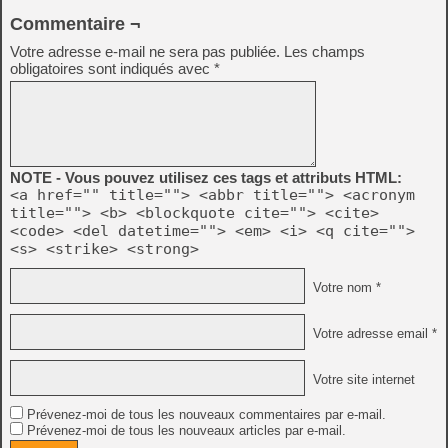
Commentaire ¬
Votre adresse e-mail ne sera pas publiée.
Les champs
obligatoires sont indiqués avec
*
NOTE - Vous pouvez utilisez ces tags et attributs HTML:
<a href="" title=""> <abbr title=""> <acronym
title=""> <b> <blockquote cite=""> <cite>
<code> <del datetime=""> <em> <i> <q cite="">
<s> <strike> <strong>
Votre nom *
Votre adresse email *
Votre site internet
Prévenez-moi de tous les nouveaux commentaires par e-mail.
Prévenez-moi de tous les nouveaux articles par e-mail.