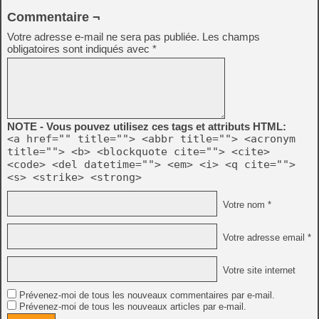
Commentaire ¬
Votre adresse e-mail ne sera pas publiée.
Les champs
obligatoires sont indiqués avec
*
NOTE - Vous pouvez utilisez ces tags et attributs HTML:
<a href="" title=""> <abbr title=""> <acronym
title=""> <b> <blockquote cite=""> <cite>
<code> <del datetime=""> <em> <i> <q cite="">
<s> <strike> <strong>
Votre nom *
Votre adresse email *
Votre site internet
Prévenez-moi de tous les nouveaux commentaires par e-mail.
Prévenez-moi de tous les nouveaux articles par e-mail.