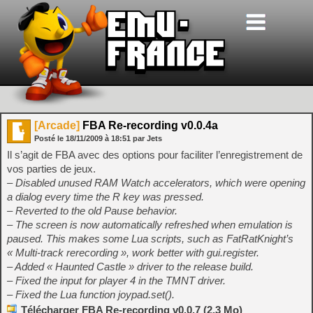
[Arcade]
FBA Re-recording v0.0.4a
Posté le
18/11/2009
à
18:51
par Jets
Il s’agit de FBA avec des options pour faciliter l’enregistrement de
vos parties de jeux.
– Disabled unused RAM Watch accelerators, which were opening
a dialog every time the R key was pressed.
– Reverted to the old Pause behavior.
– The screen is now automatically refreshed when emulation is
paused. This makes some Lua scripts, such as FatRatKnight’s
« Multi-track rerecording », work better with gui.register.
– Added « Haunted Castle » driver to the release build.
– Fixed the input for player 4 in the TMNT driver.
– Fixed the Lua function joypad.set().
Télécharger FBA Re-recording v0.0.7 (2.3 Mo)