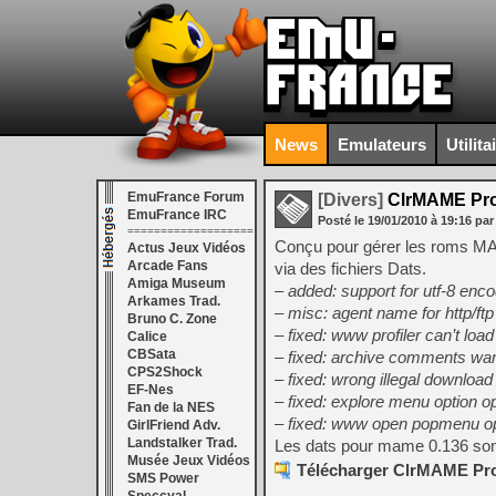
News
Emulateurs
Utilita
EmuFrance Forum
[Divers]
ClrMAME Pro 
EmuFrance IRC
Posté le
19/01/2010
à
19:16
par
===================
Conçu pour gérer les roms M
Actus Jeux Vidéos
Arcade Fans
via des fichiers Dats.
Amiga Museum
– added: support for utf-8 enco
Arkames Trad.
– misc: agent name for http/ftp
Bruno C. Zone
– fixed: www profiler can’t loa
Calice
CBSata
– fixed: archive comments warnin
CPS2Shock
– fixed: wrong illegal download
EF-Nes
– fixed: explore menu option o
Fan de la NES
– fixed: www open popmenu opt
GirlFriend Adv.
Landstalker Trad.
Les dats pour mame 0.136 son
Musée Jeux Vidéos
Télécharger ClrMAME Pro 
SMS Power