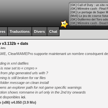
[GK] Le portage de Super M
[Mo5] Le jeu de course fut
[GK] Guillermo del Toro ado
[LTF] Eté 2026 - Séquence 
ires
Traductions
Divers
Chat
[GK] Mistfall Hunter : déjà 
[GK] Wo Long 2 évolue avec
[GK] Crossfire : un TPS à 100
v3.132b + dats
[LS] [PS5] Premiers signes 
 Jets
AME, ClearMAMEPro supporte maintenant un nombre conséquent de
ding in xml datfiles
 is now set to « cmpro »
[Mo5] DOOM arrive en cart
d from php generated urls with ?
[GK] Bethesda fête les 30 
g is still broken for rar files
[GK] Roblox : l'action en B
 folder message on clean install
pens an explorer path for not game specific warnings
[GK] Agenda - GeForce NOW
ion shows romname in url only in the 2nd try onwards
[GK] Devolver Digital en a 
t disponibles
ici
.
(x86) v4.050 (3.9 Mo)
[LS] [PS5] ps5-y2jb-autolo