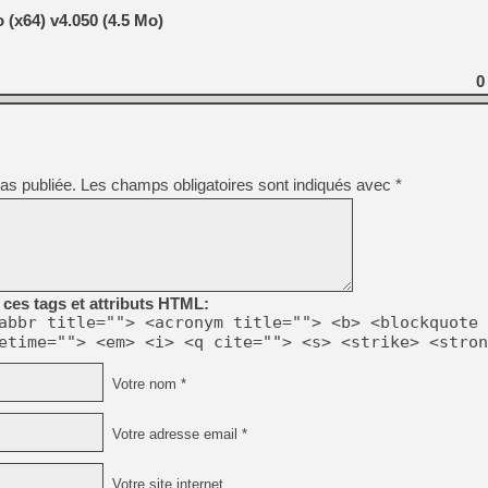
[GK] Pourquoi Marvel Tokon 
(x64) v4.050 (4.5 Mo)
[GK] Test : Restory : Chill
[GK] GTA 6 : Rockstar Games
[GK] Hot Wheels Infinite Rus
[GK] Mémoire cash - Secret 
0
[GK] Résultats Nintendo : 
[GK] Déjà des dégraissage
[Mo5] Brickboy cherche à r
[GK] Minecraft et ses « Gra
as publiée.
Les champs obligatoires sont indiqués avec
*
[GK] Beast of Reincarnation
[GK] Ubisoft : fin de parti
[GK] Mémoire cash - Metroid
[GK] Dan Houser (GTA) défe
[GK] Comment EA Sports FC
[GK] Crimson Moon : un Dark
ces tags et attributs HTML:
[GK] Isle of Reveries : le j
[GK] Moonlighter 2 : The En
abbr title=""> <acronym title=""> <b> <blockquote 
etime=""> <em> <i> <q cite=""> <s> <strike> <stron
Votre nom *
Votre adresse email *
Votre site internet