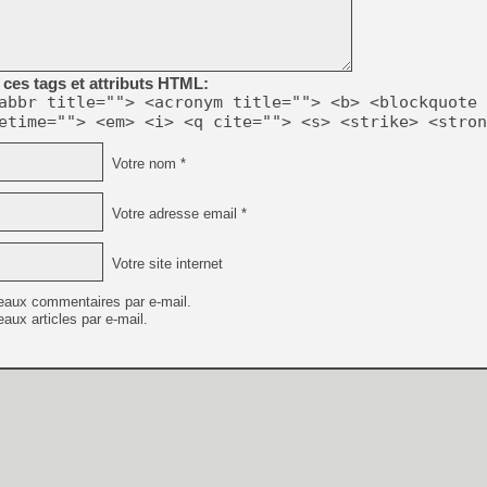
[GK] Beast of Reincarnation
[GK] Ubisoft : fin de parti
[GK] Mémoire cash - Metroid
[GK] Dan Houser (GTA) défe
[GK] Comment EA Sports FC
ces tags et attributs HTML:
[GK] Crimson Moon : un Dark
abbr title=""> <acronym title=""> <b> <blockquote 
[GK] Isle of Reveries : le j
etime=""> <em> <i> <q cite=""> <s> <strike> <stron
[GK] Moonlighter 2 : The En
[GK] Capcom relance Monste
Votre nom *
Votre adresse email *
[Mo5] Deux inédits du Virtu
[GK] Le beat'em up The Walk
Votre site internet
[GK] Endless Legend 2 : enf
eaux commentaires par e-mail.
aux articles par e-mail.
[LS] [PS5] Premiers signes 