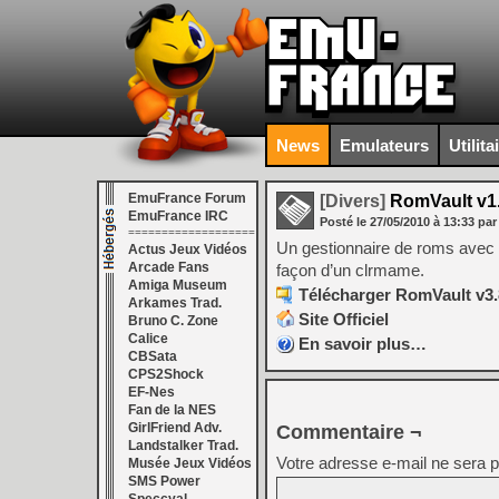
News
Emulateurs
Utilita
EmuFrance Forum
[Divers]
RomVault v1.
EmuFrance IRC
Posté le
27/05/2010
à
13:33
par
===================
Un gestionnaire de roms avec u
Actus Jeux Vidéos
Arcade Fans
façon d’un clrmame.
Amiga Museum
Télécharger RomVault v3.8
Arkames Trad.
Site Officiel
Bruno C. Zone
Calice
En savoir plus…
CBSata
CPS2Shock
EF-Nes
Fan de la NES
GirlFriend Adv.
Commentaire ¬
Landstalker Trad.
Votre adresse e-mail ne sera p
Musée Jeux Vidéos
SMS Power