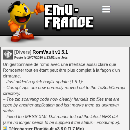
[Divers]
RomVault v1.5.1
Posté le
10/07/2010
à
13:52
par Jets
Un gestionnaire de roms avec une interface aussi claire que
Romcenter tout en étant peut être plus complet à la façon d’un
clrmame.
– Just added a quick bugfix update (1.5.1):
– Corrupt zips are now correctly moved out to the ToSort/Corrupt
directory.
– The zip scanning code now cleanly handels zip files that are
open by another application and just marks them as unknown
status.
– Fixed the MESS XML Dat reader to load the latest NES dat
(size no longer needs to be suppied if the status= »nodump »).
Télécharger RomVault v3.8.0 (1.7 Mo)