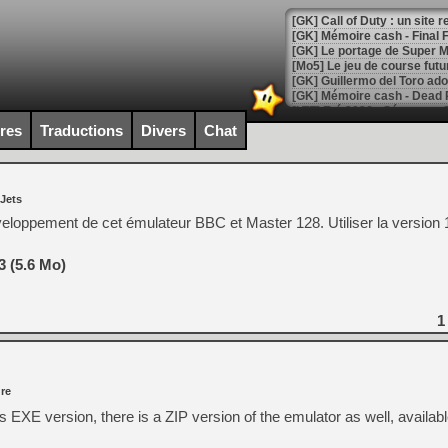
[GK] Le portage de Super M
[Mo5] Le jeu de course fut
[GK] Guillermo del Toro ado
[LTF] Eté 2026 - Séquence 
ires
Traductions
Divers
Chat
[GK] Mistfall Hunter : déjà 
[GK] Wo Long 2 évolue avec
[GK] Crossfire : un TPS à 100
[LS] [PS5] Premiers signes 
 Jets
veloppement de cet émulateur BBC et Master 128. Utiliser la version 1
 (5.6 Mo)
[Mo5] DOOM arrive en cart
[GK] Bethesda fête les 30 
1
[GK] Roblox : l'action en B
[GK] Agenda - GeForce NOW
re
[GK] Devolver Digital en a 
 EXE version, there is a ZIP version of the emulator as well, availabl
[LS] [PS5] ps5-y2jb-autolo