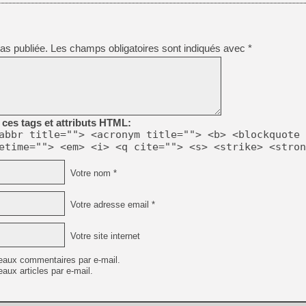
[GK] Pourquoi Marvel Tokon 
[GK] Test : Restory : Chill
[GK] GTA 6 : Rockstar Games
[GK] Hot Wheels Infinite Rus
[GK] Mémoire cash - Secret 
as publiée.
Les champs obligatoires sont indiqués avec
*
[GK] Résultats Nintendo : 
[GK] Déjà des dégraissage
[Mo5] Brickboy cherche à r
[GK] Minecraft et ses « Gra
ces tags et attributs HTML:
[GK] Beast of Reincarnation
abbr title=""> <acronym title=""> <b> <blockquote 
[GK] Ubisoft : fin de parti
etime=""> <em> <i> <q cite=""> <s> <strike> <stron
[GK] Mémoire cash - Metroid
[GK] Dan Houser (GTA) défe
[GK] Comment EA Sports FC
Votre nom *
[GK] Crimson Moon : un Dark
[GK] Isle of Reveries : le j
[GK] Moonlighter 2 : The En
Votre adresse email *
Votre site internet
eaux commentaires par e-mail.
aux articles par e-mail.