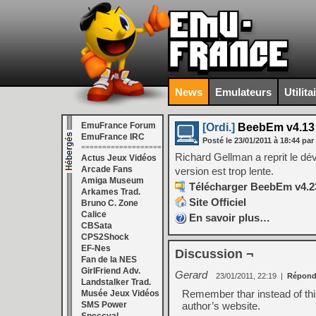
News
Emulateurs
Utilita
EmuFrance Forum
[Ordi.]
BeebEm v4.13
EmuFrance IRC
Posté le
23/01/2011
à
18:44
par
===================
Richard Gellman a reprit le dé
Actus Jeux Vidéos
Arcade Fans
version est trop lente.
Amiga Museum
Télécharger BeebEm v4.23
Arkames Trad.
Site Officiel
Bruno C. Zone
Calice
En savoir plus…
CBSata
CPS2Shock
EF-Nes
Discussion ¬
Fan de la NES
GirlFriend Adv.
Gerard
23/01/2011, 22:19
|
Répond
Landstalker Trad.
Remember thar instead of this
Musée Jeux Vidéos
SMS Power
author’s website.