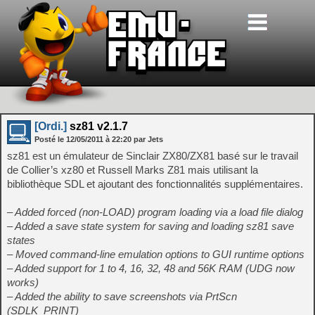
[Ordi.]
sz81 v2.1.7
Posté le
12/05/2011
à
22:20
par Jets
sz81 est un émulateur de Sinclair ZX80/ZX81 basé sur le travail
de Collier’s xz80 et Russell Marks Z81 mais utilisant la
bibliothèque SDL et ajoutant des fonctionnalités supplémentaires.
– Added forced (non-LOAD) program loading via a load file dialog
– Added a save state system for saving and loading sz81 save
states
– Moved command-line emulation options to GUI runtime options
– Added support for 1 to 4, 16, 32, 48 and 56K RAM (UDG now
works)
– Added the ability to save screenshots via PrtScn
(SDLK_PRINT)