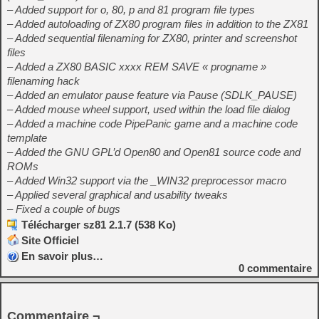
– Added support for o, 80, p and 81 program file types
– Added autoloading of ZX80 program files in addition to the ZX81
– Added sequential filenaming for ZX80, printer and screenshot
files
– Added a ZX80 BASIC xxxx REM SAVE « progname »
filenaming hack
– Added an emulator pause feature via Pause (SDLK_PAUSE)
– Added mouse wheel support, used within the load file dialog
– Added a machine code PipePanic game and a machine code
template
– Added the GNU GPL’d Open80 and Open81 source code and
ROMs
– Added Win32 support via the _WIN32 preprocessor macro
– Applied several graphical and usability tweaks
– Fixed a couple of bugs
Télécharger sz81 2.1.7 (538 Ko)
Site Officiel
En savoir plus…
0
commentaire
Commentaire ¬