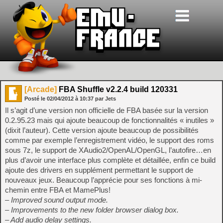
[Arcade]
FBA Shuffle v2.2.4 build 120331
Posté le
02/04/2012
à
10:37
par Jets
Il s’agit d’une version non officielle de FBA basée sur la version
0.2.95.23 mais qui ajoute beaucoup de fonctionnalités « inutiles »
(dixit l’auteur). Cette version ajoute beaucoup de possibilités
comme par exemple l’enregistrement vidéo, le support des roms
sous 7z, le support de XAudio2/OpenAL/OpenGL, l’autofire…en
plus d’avoir une interface plus complète et détaillée, enfin ce build
ajoute des drivers en supplément permettant le support de
nouveaux jeux. Beaucoup l’apprécie pour ses fonctions à mi-
chemin entre FBA et MamePlus!
– Improved sound output mode.
– Improvements to the new folder browser dialog box.
– Add audio delay settings.