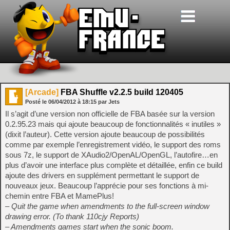
[Arcade]
FBA Shuffle v2.2.5 build 120405
Posté le
06/04/2012
à
18:15
par Jets
Il s’agit d’une version non officielle de FBA basée sur la version
0.2.95.23 mais qui ajoute beaucoup de fonctionnalités « inutiles »
(dixit l’auteur). Cette version ajoute beaucoup de possibilités
comme par exemple l’enregistrement vidéo, le support des roms
sous 7z, le support de XAudio2/OpenAL/OpenGL, l’autofire…en
plus d’avoir une interface plus complète et détaillée, enfin ce build
ajoute des drivers en supplément permettant le support de
nouveaux jeux. Beaucoup l’apprécie pour ses fonctions à mi-
chemin entre FBA et MamePlus!
– Quit the game when amendments to the full-screen window
drawing error. (To thank 110cjy Reports)
– Amendments games start when the sonic boom.