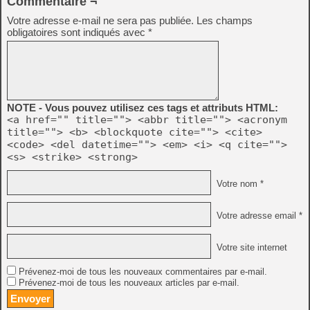
Commentaire ¬
Votre adresse e-mail ne sera pas publiée.
Les champs
obligatoires sont indiqués avec
*
NOTE - Vous pouvez utilisez ces tags et attributs HTML:
<a href="" title=""> <abbr title=""> <acronym
title=""> <b> <blockquote cite=""> <cite>
<code> <del datetime=""> <em> <i> <q cite="">
<s> <strike> <strong>
Votre nom *
Votre adresse email *
Votre site internet
Prévenez-moi de tous les nouveaux commentaires par e-mail.
Prévenez-moi de tous les nouveaux articles par e-mail.