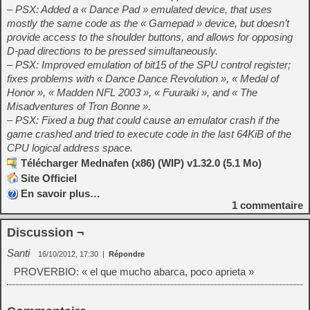
– PSX: Added a « Dance Pad » emulated device, that uses
mostly the same code as the « Gamepad » device, but doesn’t
provide access to the shoulder buttons, and allows for opposing
D-pad directions to be pressed simultaneously.
– PSX: Improved emulation of bit15 of the SPU control register;
fixes problems with « Dance Dance Revolution », « Medal of
Honor », « Madden NFL 2003 », « Fuuraiki », and « The
Misadventures of Tron Bonne ».
– PSX: Fixed a bug that could cause an emulator crash if the
game crashed and tried to execute code in the last 64KiB of the
CPU logical address space.
Télécharger Mednafen (x86) (WIP) v1.32.0 (5.1 Mo)
Site Officiel
En savoir plus…
1
commentaire
Discussion ¬
Santi
16/10/2012, 17:30
|
Répondre
PROVERBIO: « el que mucho abarca, poco aprieta »