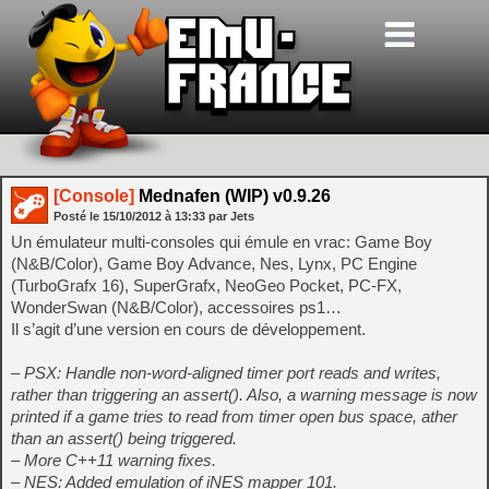
[Console]
Mednafen (WIP) v0.9.26
Posté le
15/10/2012
à
13:33
par Jets
Un émulateur multi-consoles qui émule en vrac: Game Boy
(N&B/Color), Game Boy Advance, Nes, Lynx, PC Engine
(TurboGrafx 16), SuperGrafx, NeoGeo Pocket, PC-FX,
WonderSwan (N&B/Color), accessoires ps1…
Il s’agit d’une version en cours de développement.
– PSX: Handle non-word-aligned timer port reads and writes,
rather than triggering an assert(). Also, a warning message is now
printed if a game tries to read from timer open bus space, ather
than an assert() being triggered.
– More C++11 warning fixes.
– NES: Added emulation of iNES mapper 101.