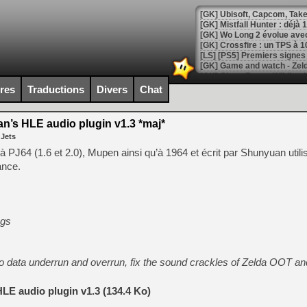
[GK] Mistfall Hunter : déjà 
[GK] Wo Long 2 évolue avec
[GK] Crossfire : un TPS à 100
[LS] [PS5] Premiers signes 
ires
Traductions
Divers
Chat
’s HLE audio plugin v1.3 *maj*
[Mo5] DOOM arrive en cart
 Jets
[GK] Bethesda fête les 30 
[GK] Roblox : l'action en B
é à PJ64 (1.6 et 2.0), Mupen ainsi qu’à 1964 et écrit par Shunyuan util
ance.
[GK] Agenda - GeForce NOW
[GK] Devolver Digital en a 
ngs
[LS] [PS5] ps5-y2jb-autolo
[GK] Pourquoi Marvel Tokon 
[GK] Test : Restory : Chill
o data underrun and overrun, fix the sound crackles of Zelda OOT a
[GK] GTA 6 : Rockstar Games
[GK] Hot Wheels Infinite Rus
[GK] Mémoire cash - Secret 
LE audio plugin v1.3 (134.4 Ko)
[GK] Résultats Nintendo : 