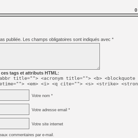
[GK] Déjà des dégraissage
0
[Mo5] Brickboy cherche à r
[GK] Minecraft et ses « Gra
[GK] Beast of Reincarnation
[GK] Ubisoft : fin de parti
[GK] Mémoire cash - Metroid
as publiée.
Les champs obligatoires sont indiqués avec
*
[GK] Dan Houser (GTA) défe
[GK] Comment EA Sports FC
[GK] Crimson Moon : un Dark
[GK] Isle of Reveries : le j
[GK] Moonlighter 2 : The En
[GK] Capcom relance Monste
ces tags et attributs HTML:
abbr title=""> <acronym title=""> <b> <blockquote 
etime=""> <em> <i> <q cite=""> <s> <strike> <stron
[Mo5] Deux inédits du Virtu
[GK] Le beat'em up The Walk
[LTF] Eté 2026 - Séquence 
Votre nom *
Votre adresse email *
Votre site internet
eaux commentaires par e-mail.