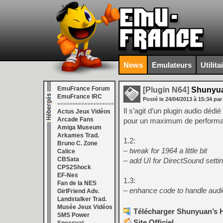
News
Emulateurs
Utilita
EmuFrance Forum
[Plugin N64]
Shunyuan
EmuFrance IRC
Posté le
24/04/2013
à
15:34
par
===================
Il s’agit d’un plugin audio dédi
Actus Jeux Vidéos
Arcade Fans
pour un maximum de perform
Amiga Museum
Arkames Trad.
1.2:
Bruno C. Zone
– tweak for 1964 a little bit
Calice
CBSata
– add UI for DirectSound setti
CPS2Shock
EF-Nes
1.3:
Fan de la NES
– enhance code to handle audi
GirlFriend Adv.
Landstalker Trad.
Musée Jeux Vidéos
Télécharger Shunyuan’s H
SMS Power
Site Officiel