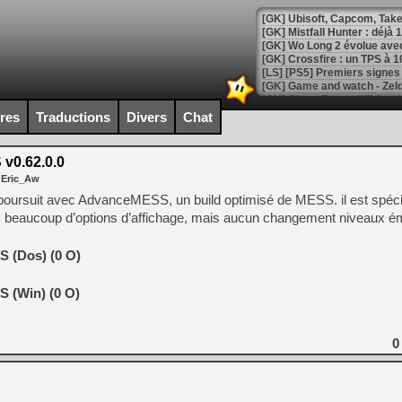
[GK] Mistfall Hunter : déjà 
[GK] Wo Long 2 évolue avec
[GK] Crossfire : un TPS à 100
[LS] [PS5] Premiers signes 
ires
Traductions
Divers
Chat
v0.62.0.0
[Mo5] DOOM arrive en cart
 Eric_Aw
[GK] Bethesda fête les 30 
[GK] Roblox : l'action en B
poursuit avec AdvanceMESS, un build optimisé de MESS. il est spéc
c beaucoup d’options d’affichage, mais aucun changement niveaux ém
[GK] Agenda - GeForce NOW
 (Dos) (0 O)
[GK] Devolver Digital en a 
[LS] [PS5] ps5-y2jb-autolo
 (Win) (0 O)
[GK] Pourquoi Marvel Tokon 
[GK] Test : Restory : Chill
[GK] GTA 6 : Rockstar Games
0
[GK] Hot Wheels Infinite Rus
[GK] Mémoire cash - Secret 
[GK] Résultats Nintendo : 