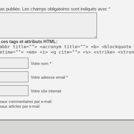
[GK] Déjà des dégraissage
as publiée.
Les champs obligatoires sont indiqués avec
*
[Mo5] Brickboy cherche à r
[GK] Minecraft et ses « Gra
[GK] Beast of Reincarnation
[GK] Ubisoft : fin de parti
[GK] Mémoire cash - Metroid
[GK] Dan Houser (GTA) défe
ces tags et attributs HTML:
[GK] Comment EA Sports FC
abbr title=""> <acronym title=""> <b> <blockquote 
[GK] Crimson Moon : un Dark
etime=""> <em> <i> <q cite=""> <s> <strike> <stron
[GK] Isle of Reveries : le j
[GK] Moonlighter 2 : The En
[GK] Capcom relance Monste
Votre nom *
Votre adresse email *
[Mo5] Deux inédits du Virtu
[GK] Le beat'em up The Walk
Votre site internet
[LTF] Eté 2026 - Séquence 
eaux commentaires par e-mail.
aux articles par e-mail.