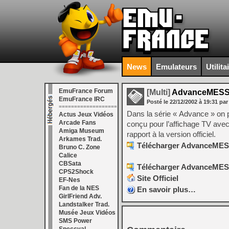
News
Emulateurs
Utilita
EmuFrance Forum
[Multi]
AdvanceMESS 
EmuFrance IRC
Posté le
22/12/2002
à
19:31
par
===================
Dans la série « Advance » on 
Actus Jeux Vidéos
Arcade Fans
conçu pour l’affichage TV ave
Amiga Museum
rapport à la version officiel.
Arkames Trad.
Télécharger AdvanceMESS
Bruno C. Zone
Calice
CBSata
Télécharger AdvanceMESS
CPS2Shock
Site Officiel
EF-Nes
Fan de la NES
En savoir plus…
GirlFriend Adv.
Landstalker Trad.
Musée Jeux Vidéos
SMS Power