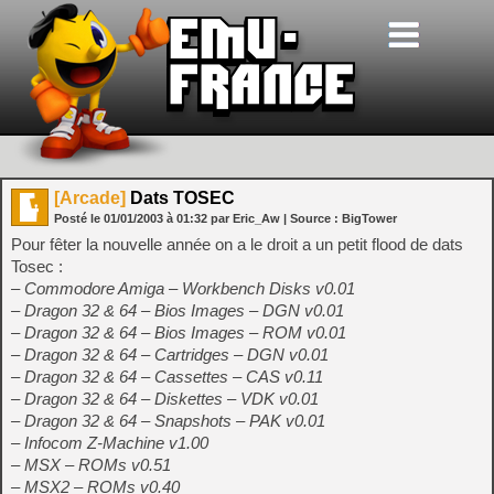
[Arcade]
Dats TOSEC
Posté le
01/01/2003
à
01:32
par Eric_Aw
| Source :
BigTower
Pour fêter la nouvelle année on a le droit a un petit flood de dats
Tosec :
– Commodore Amiga – Workbench Disks v0.01
– Dragon 32 & 64 – Bios Images – DGN v0.01
– Dragon 32 & 64 – Bios Images – ROM v0.01
– Dragon 32 & 64 – Cartridges – DGN v0.01
– Dragon 32 & 64 – Cassettes – CAS v0.11
– Dragon 32 & 64 – Diskettes – VDK v0.01
– Dragon 32 & 64 – Snapshots – PAK v0.01
– Infocom Z-Machine v1.00
– MSX – ROMs v0.51
– MSX2 – ROMs v0.40